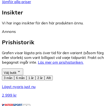
Jämför alla priser
Insikter
Vi har inga insikter för den här produkten ännu.
Annons
Prishistorik
Grafen visar lägsta pris över tid för den variant (såsom färg
eller storlek) som varit billigast vid varje tidpunkt. Frakt och
begagnat ingår inte.
Läs mer om prishistoriken.
Välj butik
3 mån
6 mån
1 år
2 år
Allt
Lägst nypris just nu
2 999 kr