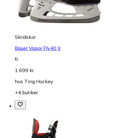
Skridskor
Bauer Vapor Fly40 Jr
fr.
1 699 kr
hos
Ting Hockey
+4 butiker