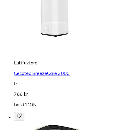
Luftfuktare
Cecotec BreezeCare 3000
fr.
766 kr
hos
CDON