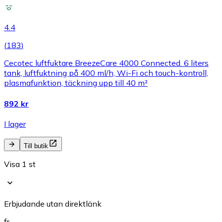
4.4
(
183
)
Cecotec luftfuktare BreezeCare 4000 Connected. 6 liters
tank, luftfuktning på 400 ml/h, Wi-Fi och touch-kontroll,
plasmafunktion, täckning upp till 40 m²
892 kr
I lager
Till butik
Visa 1 st
Erbjudande utan direktlänk
fr.