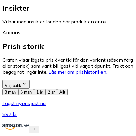
Insikter
Vi har inga insikter för den här produkten ännu.
Annons
Prishistorik
Grafen visar lägsta pris över tid för den variant (såsom färg
eller storlek) som varit billigast vid varje tidpunkt. Frakt och
begagnat ingår inte.
Läs mer om prishistoriken.
Välj butik
3 mån
6 mån
1 år
2 år
Allt
Lägst nypris just nu
892 kr