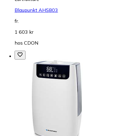
Blaupunkt AHS803
fr.
1 603 kr
hos
CDON