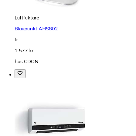
Luftfuktare
Blaupunkt AHS802
fr.
1 577 kr
hos
CDON