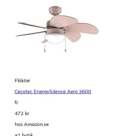
Fläktar
Cecotec EnergySilence Aero 3600
fr.
472 kr
hos
Amazon.se
+1 butik