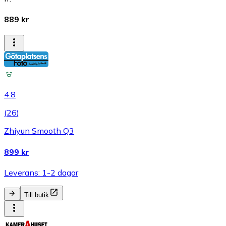
889 kr
4.8
(
26
)
Zhiyun Smooth Q3
899 kr
Leverans: 1-2 dagar
Till butik