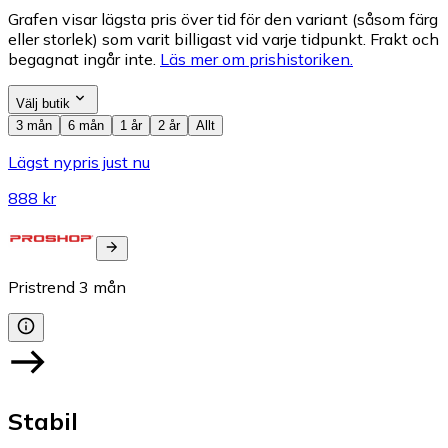
Grafen visar lägsta pris över tid för den variant (såsom färg
eller storlek) som varit billigast vid varje tidpunkt. Frakt och
begagnat ingår inte.
Läs mer om prishistoriken.
Välj butik
3 mån
6 mån
1 år
2 år
Allt
Lägst nypris just nu
888 kr
Pristrend
3
mån
Stabil