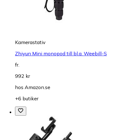
Kamerastativ
Zhiyun Mini monopod till bl.a. Weebill-S
fr.
992 kr
hos
Amazon.se
+6 butiker