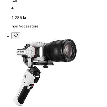
(
29
)
fr.
1 285 kr
hos
Voosestore