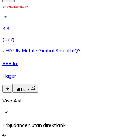
4.3
(
477
)
ZHIYUN Mobile Gimbal Smooth Q3
888 kr
I lager
Till butik
Visa 4 st
Erbjudanden utan direktlänk
fr.