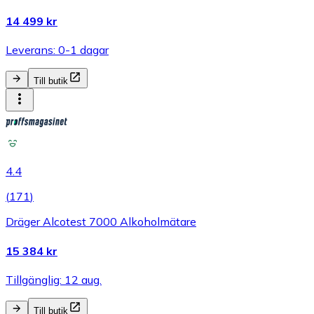
14 499 kr
Leverans: 0-1 dagar
Till butik
4.4
(
171
)
Dräger Alcotest 7000 Alkoholmätare
15 384 kr
Tillgänglig: 12 aug.
Till butik