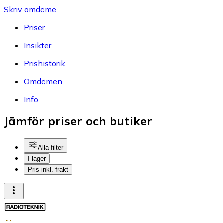
Skriv omdöme
Priser
Insikter
Prishistorik
Omdömen
Info
Jämför priser och butiker
Alla filter
I lager
Pris inkl. frakt