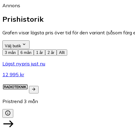
Annons
Prishistorik
Grafen visar lägsta pris över tid för den variant (såsom färg e
Välj butik
3 mån
6 mån
1 år
2 år
Allt
Lägst nypris just nu
12 995 kr
Pristrend
3
mån