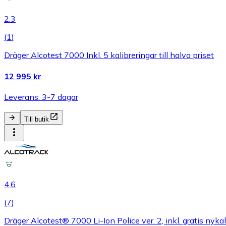
2.3
(
1
)
Dräger Alcotest 7000 Inkl. 5 kalibreringar till halva priset
12 995 kr
Leverans: 3-7 dagar
Till butik
4.6
(
7
)
Dräger Alcotest® 7000 Li-Ion Police ver. 2, inkl. gratis nykali