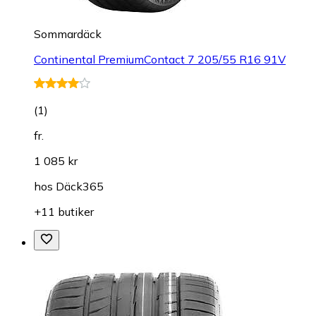
Sommardäck
Continental PremiumContact 7 205/55 R16 91V
(
1
)
fr.
1 085 kr
hos
Däck365
+11 butiker