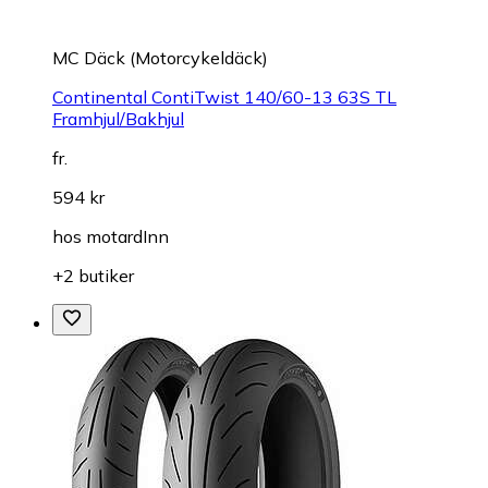
MC Däck (Motorcykeldäck)
Continental ContiTwist 140/60-13 63S TL
Framhjul/Bakhjul
fr.
594 kr
hos
motardInn
+2 butiker