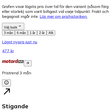
Grafen visar lägsta pris över tid för den variant (såsom färg
eller storlek) som varit billigast vid varje tidpunkt. Frakt och
begagnat ingår inte.
Läs mer om prishistoriken.
Välj butik
3 mån
6 mån
1 år
2 år
Allt
Lägst nypris just nu
477 kr
Pristrend
3
mån
Stigande