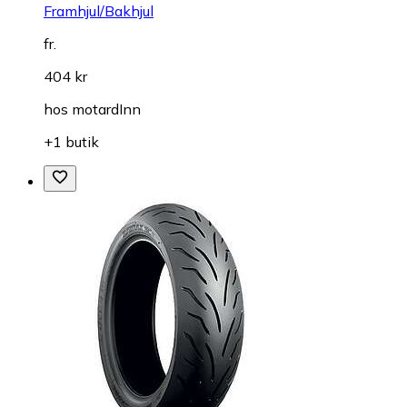
Framhjul/Bakhjul
fr.
404 kr
hos
motardInn
+1 butik