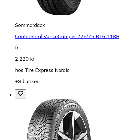
Sommardäck
Continental VancoCamper 225/75 R16 118R
fr.
2 229 kr
hos
Tire Express Nordic
+8 butiker