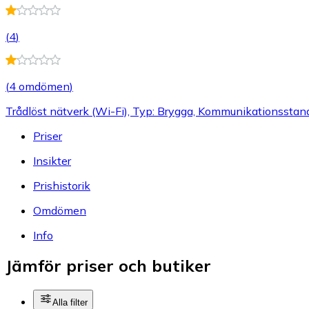
(
4
)
(
4 omdömen
)
Trådlöst nätverk (Wi-Fi), Typ: Brygga, Kommunikationsstan
Priser
Insikter
Prishistorik
Omdömen
Info
Jämför priser och butiker
Alla filter