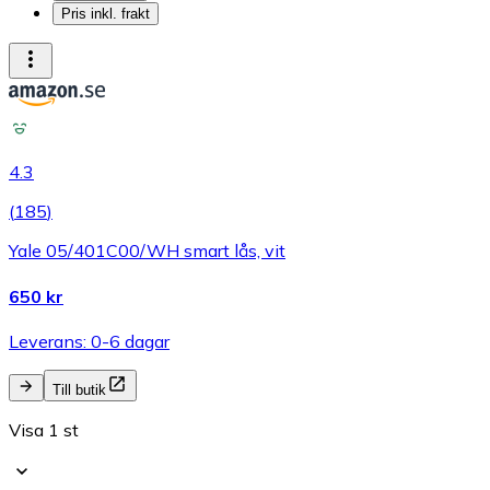
Pris inkl. frakt
4.3
(
185
)
Yale 05/401C00/WH smart lås, vit
650 kr
Leverans: 0-6 dagar
Till butik
Visa 1 st