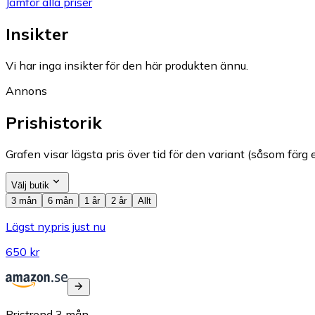
Jämför alla priser
Insikter
Vi har inga insikter för den här produkten ännu.
Annons
Prishistorik
Grafen visar lägsta pris över tid för den variant (såsom färg e
Välj butik
3 mån
6 mån
1 år
2 år
Allt
Lägst nypris just nu
650 kr
Pristrend
3
mån