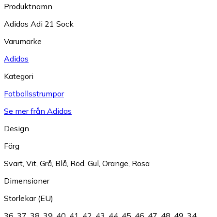
Produktnamn
Adidas Adi 21 Sock
Varumärke
Adidas
Kategori
Fotbollsstrumpor
Se mer från Adidas
Design
Färg
Svart
,
Vit
,
Grå
,
Blå
,
Röd
,
Gul
,
Orange
,
Rosa
Dimensioner
Storlekar (EU)
36
,
37
,
38
,
39
,
40
,
41
,
42
,
43
,
44
,
45
,
46
,
47
,
48
,
49
,
34