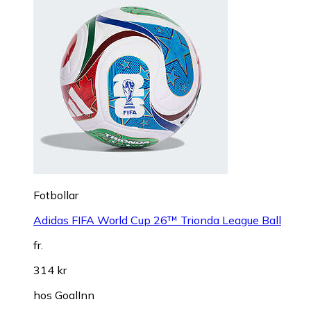
Fotbollar
Adidas FIFA World Cup 26™ Trionda League Ball
fr.
314 kr
hos
GoalInn