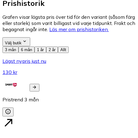
Prishistorik
Grafen visar lägsta pris över tid för den variant (såsom färg
eller storlek) som varit billigast vid varje tidpunkt. Frakt och
begagnat ingår inte.
Läs mer om prishistoriken.
Välj butik
3 mån
6 mån
1 år
2 år
Allt
Lägst nypris just nu
130 kr
Pristrend
3
mån