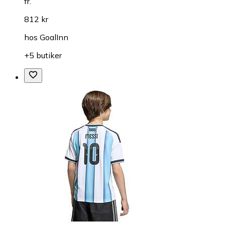
fr.
812 kr
hos
GoalInn
+5 butiker