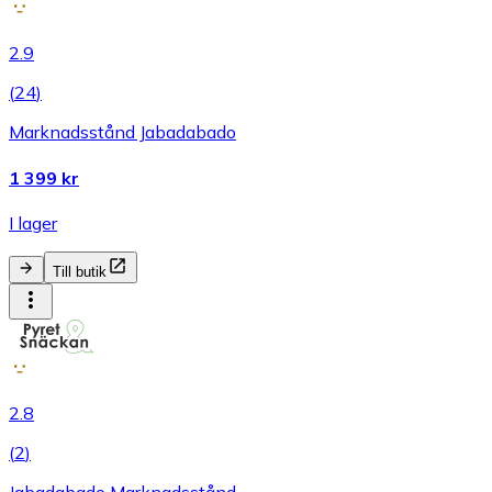
2.9
(
24
)
Marknadsstånd Jabadabado
1 399 kr
I lager
Till butik
2.8
(
2
)
Jabadabado Marknadsstånd