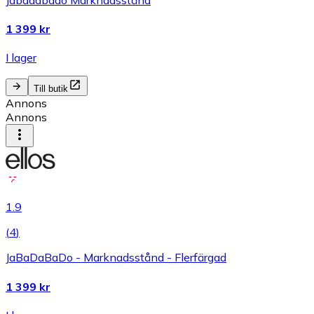
1 399 kr
I lager
Till butik
Annons
Annons
1.9
(
4
)
JaBaDaBaDo - Marknadsstånd - Flerfärgad
1 399 kr