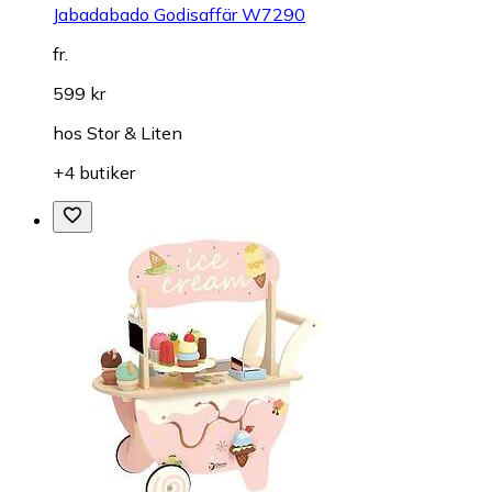
Jabadabado Godisaffär W7290
fr.
599 kr
hos
Stor & Liten
+4 butiker