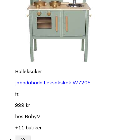
Rolleksaker
Jabadabado Leksakskök W7205
fr.
999 kr
hos
BabyV
+11 butiker