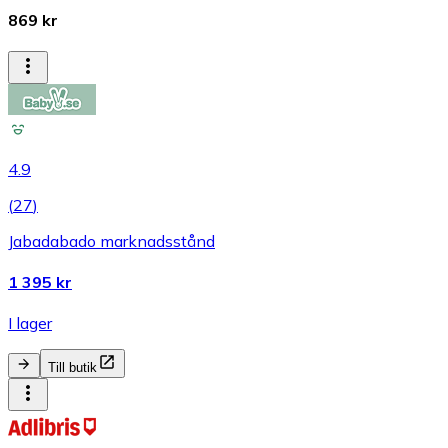
869 kr
4.9
(
27
)
Jabadabado marknadsstånd
1 395 kr
I lager
Till butik