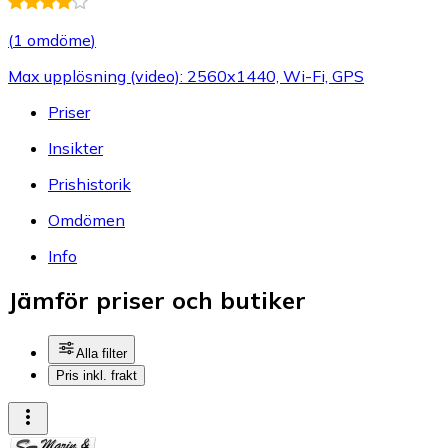
(
1 omdöme
)
Max upplösning (video): 2560x1440, Wi-Fi, GPS
Priser
Insikter
Prishistorik
Omdömen
Info
Jämför priser och butiker
Alla filter
Pris inkl. frakt