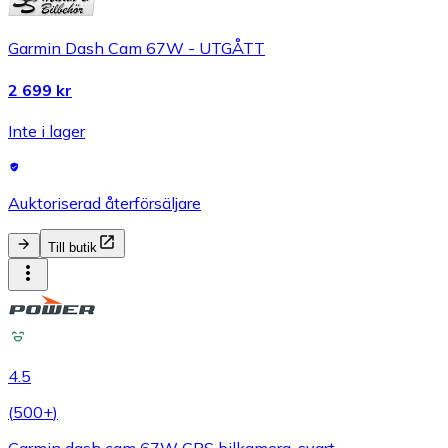
Garmin Dash Cam 67W - UTGÅTT
2 699 kr
Inte i lager
Auktoriserad återförsäljare
Till butik
4.5
(
500+
)
Garmin dash cam 67W GPS bilkamera, svart