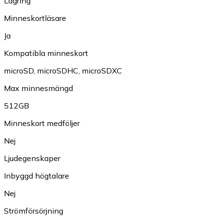
Lagring
Minneskortläsare
Ja
Kompatibla minneskort
microSD
,
microSDHC
,
microSDXC
Max minnesmängd
512GB
Minneskort medföljer
Nej
Ljudegenskaper
Inbyggd högtalare
Nej
Strömförsörjning