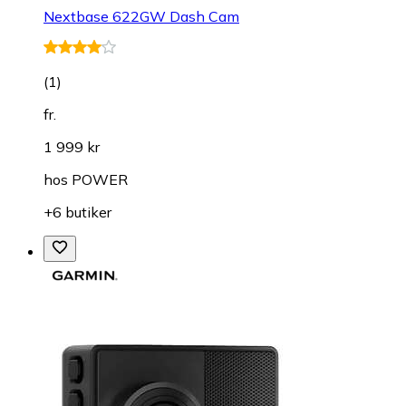
Nextbase 622GW Dash Cam
(
1
)
fr.
1 999 kr
hos
POWER
+6 butiker