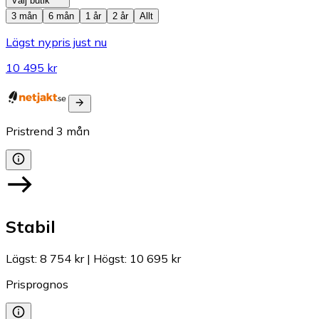
Välj butik
3 mån
6 mån
1 år
2 år
Allt
Lägst nypris just nu
10 495 kr
Pristrend
3
mån
Stabil
Lägst
:
8 754 kr
|
Högst
:
10 695 kr
Prisprognos