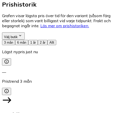
Prishistorik
Grafen visar lägsta pris över tid för den variant (såsom färg
eller storlek) som varit billigast vid varje tidpunkt. Frakt och
begagnat ingår inte.
Läs mer om prishistoriken.
Välj butik
3 mån
6 mån
1 år
2 år
Allt
Lägst nypris just nu
—
Pristrend
3
mån