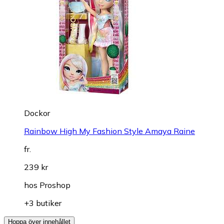
Dockor
Rainbow High My Fashion Style Amaya Raine
fr.
239 kr
hos
Proshop
+3 butiker
Hoppa över innehållet