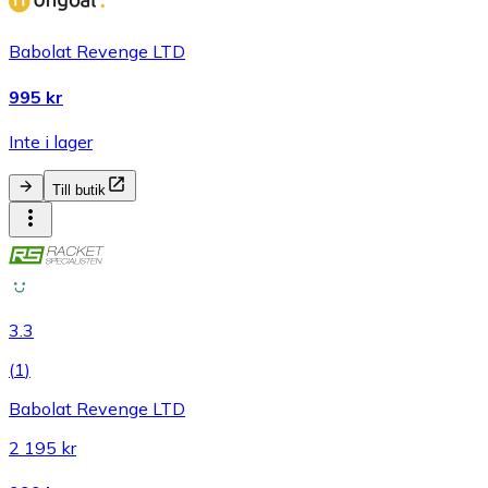
Babolat Revenge LTD
995 kr
Inte i lager
Till butik
3.3
(
1
)
Babolat Revenge LTD
2 195 kr