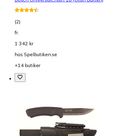
(
2
)
fr.
1 342 kr
hos
Spelbutiken.se
+14 butiker