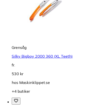
Grensåg
Silky Bigboy 2000 360 (XL Teeth)
fr.
530 kr
hos
Maskinklippet.se
+4 butiker