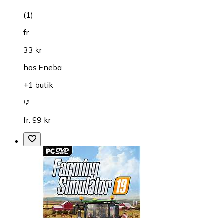
(
1
)
fr.
33 kr
hos
Eneba
+1 butik
fr. 99 kr