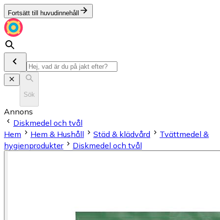
Fortsätt till huvudinnehåll
Sök
Annons
Diskmedel och tvål
Hem
Hem & Hushåll
Städ & klädvård
Tvättmedel &
hygienprodukter
Diskmedel och tvål