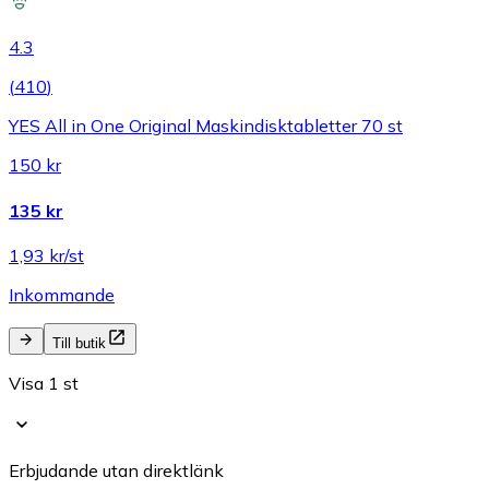
4.3
(
410
)
YES All in One Original Maskindisktabletter 70 st
150 kr
135 kr
1,93 kr/st
Inkommande
Till butik
Visa 1 st
Erbjudande utan direktlänk