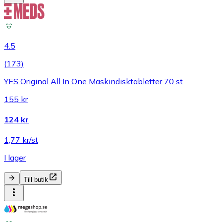
4.5
(
173
)
YES Original All In One Maskindisktabletter 70 st
155 kr
124 kr
1,77 kr/st
I lager
Till butik