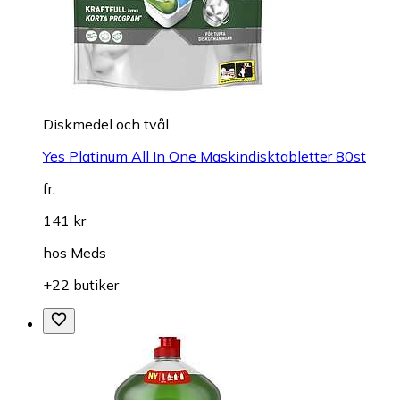
Diskmedel och tvål
Yes Platinum All In One Maskindisktabletter 80st
fr.
141 kr
hos
Meds
+22 butiker