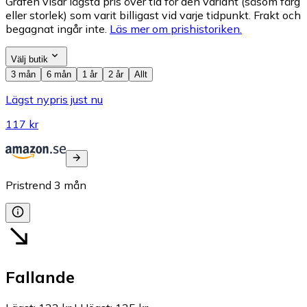
Grafen visar lägsta pris över tid för den variant (såsom färg
eller storlek) som varit billigast vid varje tidpunkt. Frakt och
begagnat ingår inte.
Läs mer om prishistoriken.
Välj butik
3 mån
6 mån
1 år
2 år
Allt
Lägst nypris just nu
117 kr
Pristrend
3
mån
Fallande