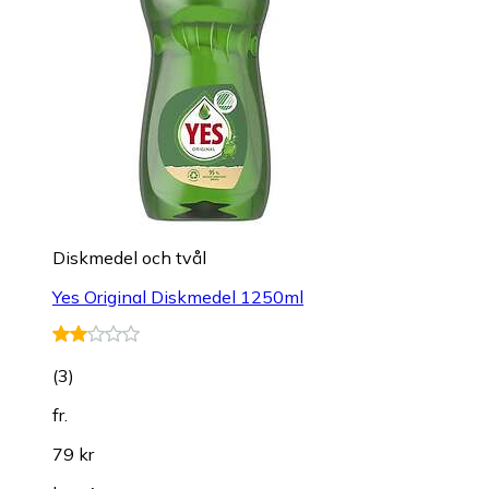
Diskmedel och tvål
Yes Original Diskmedel 1250ml
(
3
)
fr.
79 kr