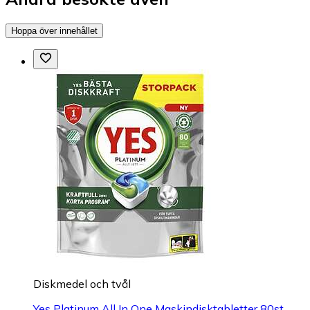
Hoppa över innehållet
Diskmedel och tvål
Yes Platinum All In One Maskindisktabletter 80st