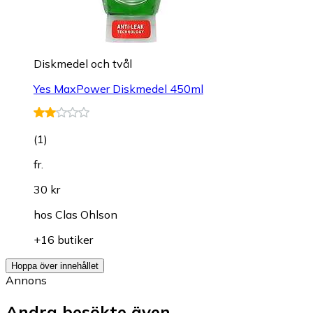
Diskmedel och tvål
Yes MaxPower Diskmedel 450ml
(
1
)
fr.
30 kr
hos
Clas Ohlson
+16 butiker
Hoppa över innehållet
Annons
Andra besökte även