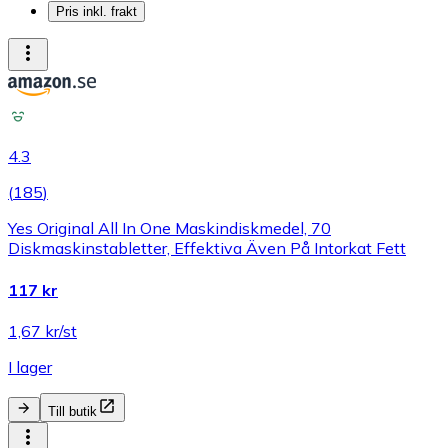
Pris inkl. frakt
4.3
(
185
)
Yes Original All In One Maskindiskmedel, 70
Diskmaskinstabletter, Effektiva Även På Intorkat Fett
117 kr
1,67 kr/st
I lager
Till butik