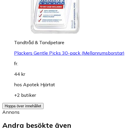
Tandtråd & Tandpetare
Plackers Gentle Picks 30-pack (Mellanrumsborstar)
fr.
44 kr
hos
Apotek Hjärtat
+2 butiker
Hoppa över innehållet
Annons
Andra besökte även