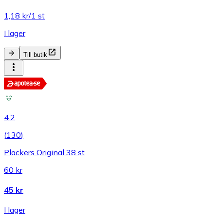
1,18 kr/1 st
I lager
Till butik
4.2
(
130
)
Plackers Original 38 st
60 kr
45 kr
I lager