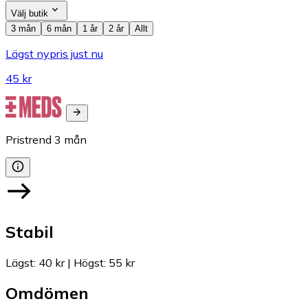
Välj butik
3 mån
6 mån
1 år
2 år
Allt
Lägst nypris just nu
45 kr
Pristrend
3
mån
Stabil
Lägst
:
40 kr
|
Högst
:
55 kr
Omdömen