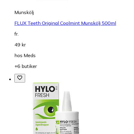
Munskölj
FLUX Teeth Original Coolmint Munskölj 500ml
fr.
49 kr
hos
Meds
+6 butiker