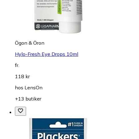
Ögon & Öron
Hylo-Fresh Eye Drops 10ml
fr.
118 kr
hos
LensOn
+13 butiker