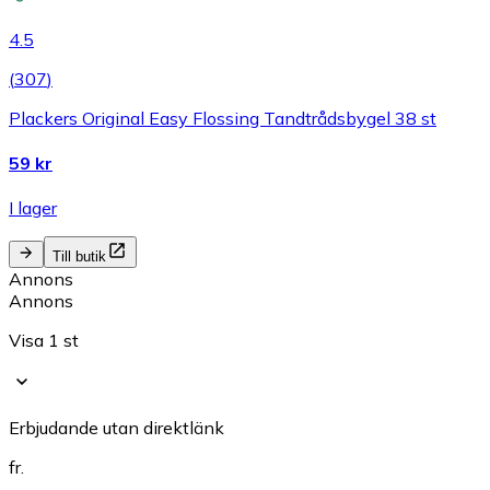
4.5
(
307
)
Plackers Original Easy Flossing Tandtrådsbygel 38 st
59 kr
I lager
Till butik
Annons
Annons
Visa 1 st
Erbjudande utan direktlänk
fr.