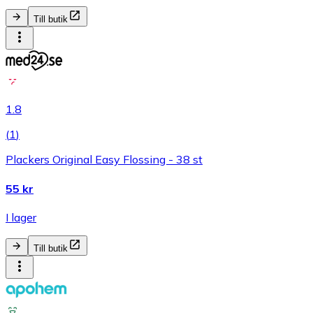
Till butik
1.8
(
1
)
Plackers Original Easy Flossing - 38 st
55 kr
I lager
Till butik