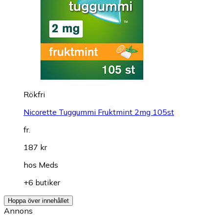
Rökfri
Nicorette Tuggummi Fruktmint 2mg 105st
fr.
187 kr
hos
Meds
+6 butiker
Hoppa över innehållet
Annons