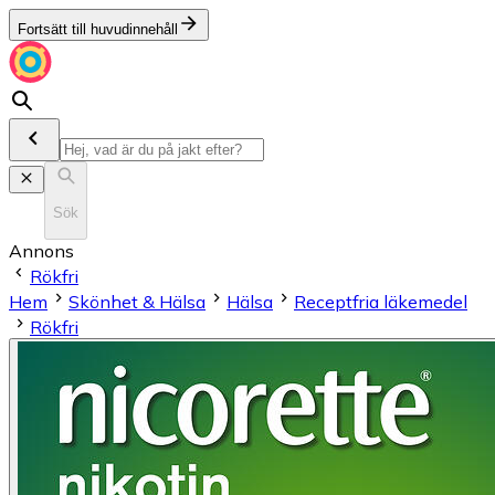
Fortsätt till huvudinnehåll
Sök
Annons
Rökfri
Hem
Skönhet & Hälsa
Hälsa
Receptfria läkemedel
Rökfri