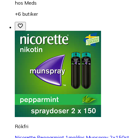
hos
Meds
+6 butiker
Rökfri
Nicorette Pepparmint 1mg/dos Munspray 2x150st