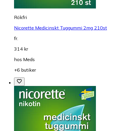
Rökfri
Nicorette Medicinskt Tuggummi 2mg 210st
fr.
314 kr
hos
Meds
+6 butiker