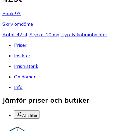
Rank 93
Skriv omdöme
Antal: 42 st, Styrka: 10 mg, Typ: Nikotininhalator
Priser
Insikter
Prishistorik
Omdömen
Info
Jämför priser och butiker
Alla filter