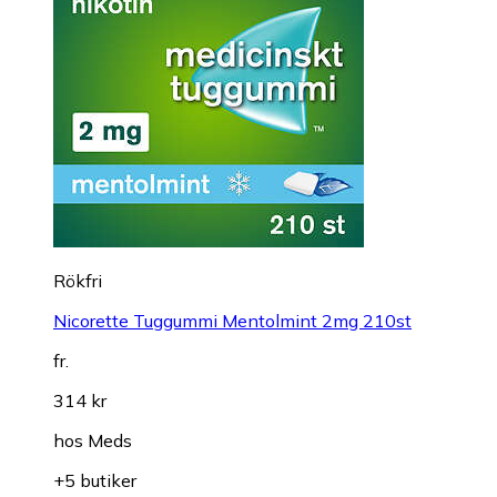
Rökfri
Nicorette Tuggummi Mentolmint 2mg 210st
fr.
314 kr
hos
Meds
+5 butiker