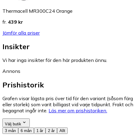
Thermacell MR300C24 Orange
fr.
439 kr
Jämför alla priser
Insikter
Vi har inga insikter för den här produkten ännu.
Annons
Prishistorik
Grafen visar lägsta pris över tid för den variant (såsom färg
eller storlek) som varit billigast vid varje tidpunkt. Frakt och
begagnat ingår inte.
Läs mer om prishistoriken.
Välj butik
3 mån
6 mån
1 år
2 år
Allt