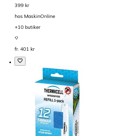
399 kr
hos
MaskinOnline
+10 butiker
fr. 401 kr