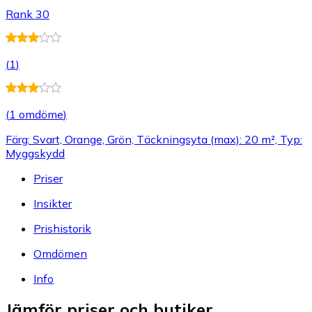
Rank 30
(
1
)
(
1 omdöme
)
Färg: Svart, Orange, Grön, Täckningsyta (max): 20 m², Typ:
Myggskydd
Priser
Insikter
Prishistorik
Omdömen
Info
Jämför priser och butiker