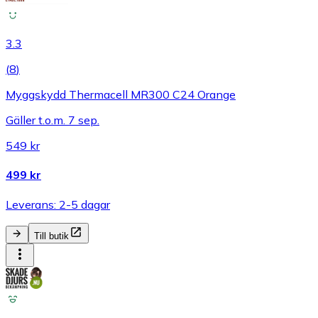
3.3
(
8
)
Myggskydd Thermacell MR300 C24 Orange
Gäller t.o.m. 7 sep.
549 kr
499 kr
Leverans: 2-5 dagar
Till butik