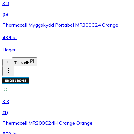
3.9
(
5
)
Thermacell Myggskydd Portabel MR300C24 Orange
439 kr
I lager
Till butik
3.3
(
1
)
Thermacell MR300C24H Orange Orange
579 kr