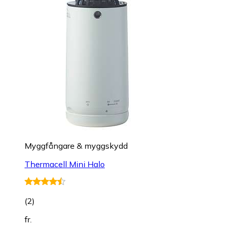
Myggfångare & myggskydd
Thermacell Mini Halo
(
2
)
fr.