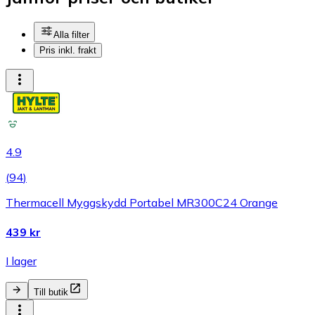
Alla filter
Pris inkl. frakt
4.9
(
94
)
Thermacell Myggskydd Portabel MR300C24 Orange
439 kr
I lager
Till butik