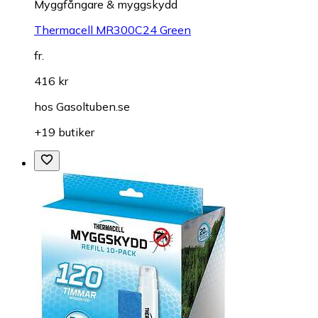
Myggfångare & myggskydd
Thermacell MR300C24 Green
fr.
416 kr
hos
Gasoltuben.se
+19 butiker