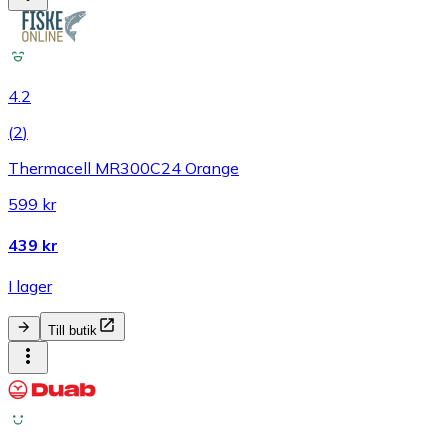
4.2
(
2
)
Thermacell MR300C24 Orange
599 kr
439 kr
I lager
Till butik