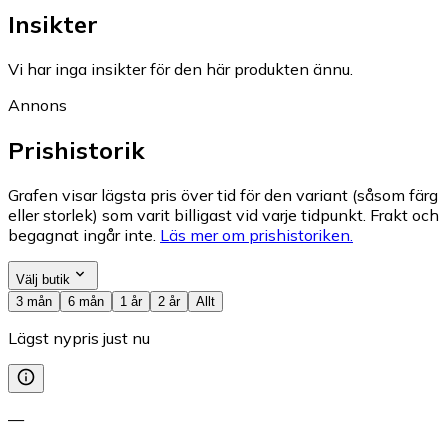
Insikter
Vi har inga insikter för den här produkten ännu.
Annons
Prishistorik
Grafen visar lägsta pris över tid för den variant (såsom färg
eller storlek) som varit billigast vid varje tidpunkt. Frakt och
begagnat ingår inte.
Läs mer om prishistoriken.
Välj butik
3 mån
6 mån
1 år
2 år
Allt
Lägst nypris just nu
—