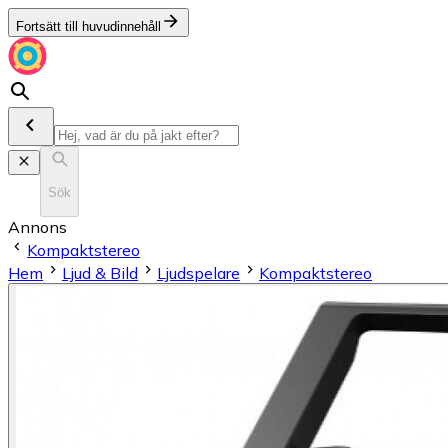
Fortsätt till huvudinnehåll
Sök
Annons
Kompaktstereo
Hem
Ljud & Bild
Ljudspelare
Kompaktstereo