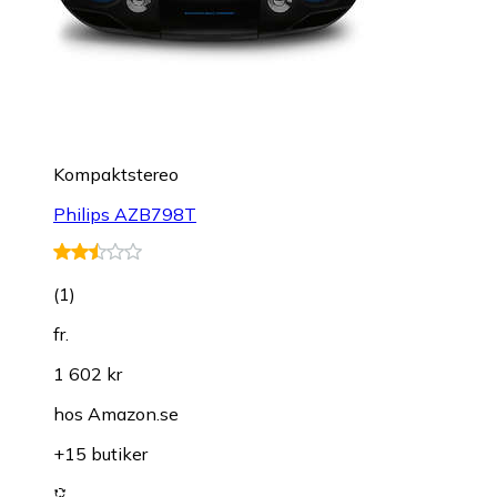
Kompaktstereo
Philips AZB798T
(
1
)
fr.
1 602 kr
hos
Amazon.se
+15 butiker