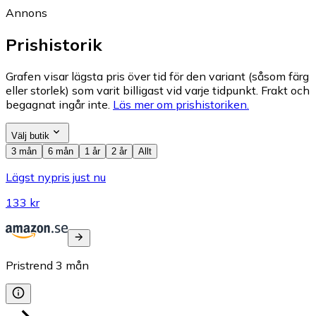
Annons
Prishistorik
Grafen visar lägsta pris över tid för den variant (såsom färg
eller storlek) som varit billigast vid varje tidpunkt. Frakt och
begagnat ingår inte.
Läs mer om prishistoriken.
Välj butik
3 mån
6 mån
1 år
2 år
Allt
Lägst nypris just nu
133 kr
Pristrend
3
mån