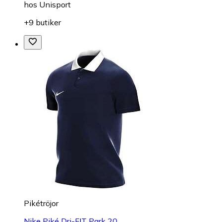
hos
Unisport
+9 butiker
Pikétröjor
Nike Piké Dri-FIT Park 20