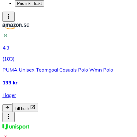
Pris inkl. frakt
4.3
(
183
)
PUMA Unisex Teamgoal Casuals Polo Wmn Polo
133 kr
I lager
Till butik