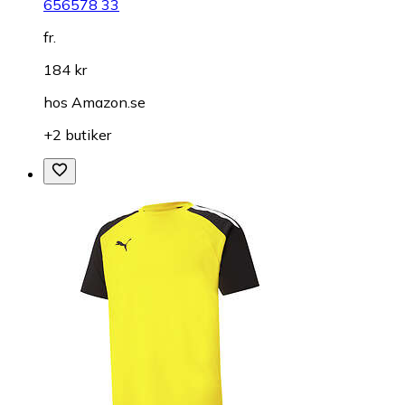
656578 33
fr.
184 kr
hos
Amazon.se
+2 butiker