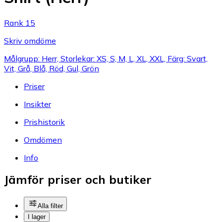
Rank 15
Skriv omdöme
Målgrupp: Herr, Storlekar: XS, S, M, L, XL, XXL, Färg: Svart,
Vit, Grå, Blå, Röd, Gul, Grön
Priser
Insikter
Prishistorik
Omdömen
Info
Jämför priser och butiker
Alla filter
I lager