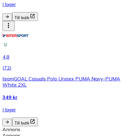
I lager
Till butik
4.8
(
72
)
teamGOAL Casuals Polo Unisex PUMA Navy-PUMA
White 2XL
349 kr
I lager
Till butik
Annons
Annons