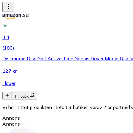
4.4
(
183
)
Discmania Disc Golf Active-Line Genuis Driver Mania Disc
127 kr
I lager
Till butik
Vi har hittat produkten i totalt 3 butiker, varav 2 är partnerbu
Annons
Annons