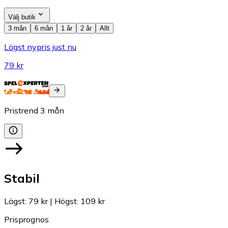
Välj butik
3 mån
6 mån
1 år
2 år
Allt
Lägst nypris just nu
79 kr
Pristrend
3
mån
Stabil
Lägst
:
79 kr
|
Högst
:
109 kr
Prisprognos