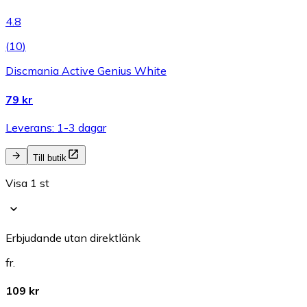
4.8
(
10
)
Discmania Active Genius White
79 kr
Leverans: 1-3 dagar
Till butik
Visa 1 st
Erbjudande utan direktlänk
fr.
109 kr