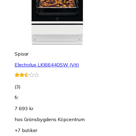
Spisar
Electrolux LKI66440SW (Vit)
(
3
)
fr.
7 693 kr
hos
Gränsbygdens Köpcentrum
+7 butiker