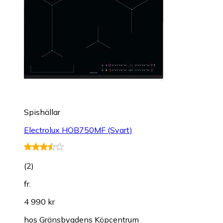
Spishällar
Electrolux HOB750MF (Svart)
(
2
)
fr.
4 990 kr
hos
Gränsbygdens Köpcentrum