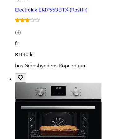
Electrolux EKI7553BTX (Rostfri)
(
4
)
fr.
8 990 kr
hos
Gränsbygdens Köpcentrum