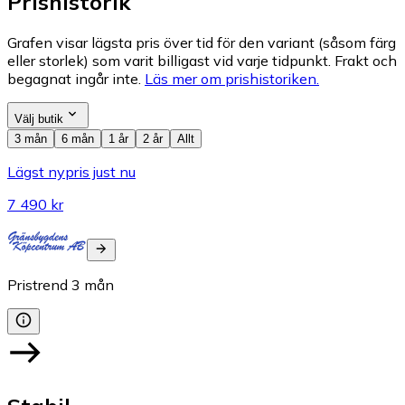
Prishistorik
Grafen visar lägsta pris över tid för den variant (såsom färg
eller storlek) som varit billigast vid varje tidpunkt. Frakt och
begagnat ingår inte.
Läs mer om prishistoriken.
Välj butik
3 mån
6 mån
1 år
2 år
Allt
Lägst nypris just nu
7 490 kr
Pristrend
3
mån