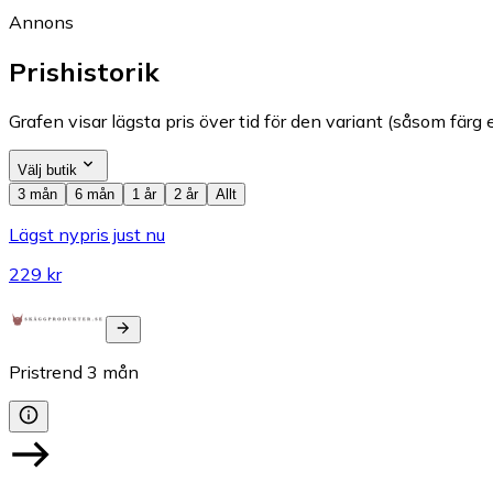
Annons
Prishistorik
Grafen visar lägsta pris över tid för den variant (såsom färg e
Välj butik
3 mån
6 mån
1 år
2 år
Allt
Lägst nypris just nu
229 kr
Pristrend
3
mån