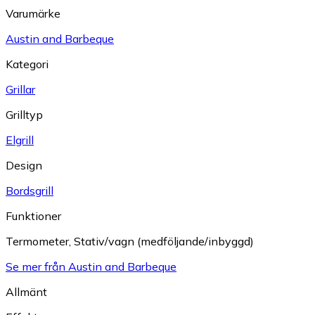
Varumärke
Austin and Barbeque
Kategori
Grillar
Grilltyp
Elgrill
Design
Bordsgrill
Funktioner
Termometer
,
Stativ/vagn (medföljande/inbyggd)
Se mer från Austin and Barbeque
Allmänt