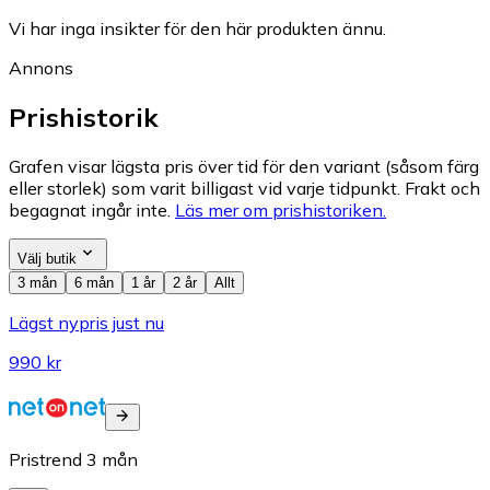
Vi har inga insikter för den här produkten ännu.
Annons
Prishistorik
Grafen visar lägsta pris över tid för den variant (såsom färg
eller storlek) som varit billigast vid varje tidpunkt. Frakt och
begagnat ingår inte.
Läs mer om prishistoriken.
Välj butik
3 mån
6 mån
1 år
2 år
Allt
Lägst nypris just nu
990 kr
Pristrend
3
mån