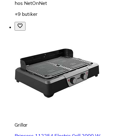
hos
NetOnNet
+9 butiker
Grillar
Princess 112254 Electric Grill 2000 W