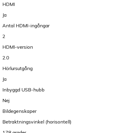
HDMI
Ja
Antal HDMI-ingångar
2
HDMI-version
2.0
Hörlursutgång
Ja
Inbyggd USB-hubb
Nej
Bildegenskaper
Betraktningsvinkel (horisontell)
178 grader