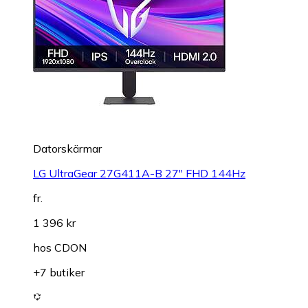
Datorskärmar
LG UltraGear 27G411A-B 27" FHD 144Hz
fr.
1 396 kr
hos
CDON
+7 butiker