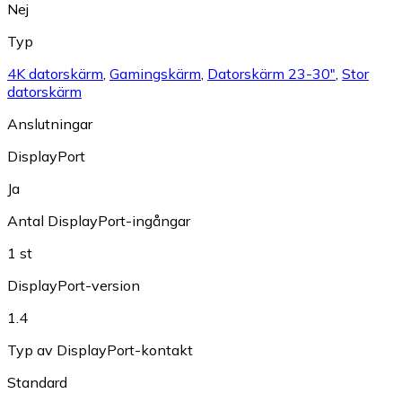
Nej
Typ
4K datorskärm
,
Gamingskärm
,
Datorskärm 23-30"
,
Stor
datorskärm
Anslutningar
DisplayPort
Ja
Antal DisplayPort-ingångar
1 st
DisplayPort-version
1.4
Typ av DisplayPort-kontakt
Standard