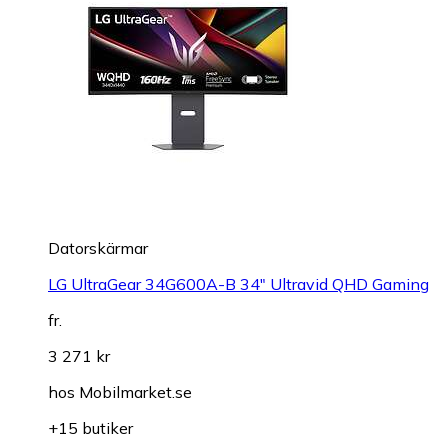
Datorskärmar
LG UltraGear 34G600A-B 34" Ultravid QHD Gaming
fr.
3 271 kr
hos
Mobilmarket.se
+15 butiker