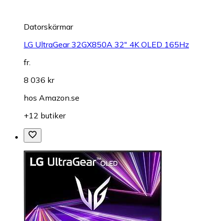
Datorskärmar
LG UltraGear 32GX850A 32" 4K OLED 165Hz
fr.
8 036 kr
hos
Amazon.se
+12 butiker