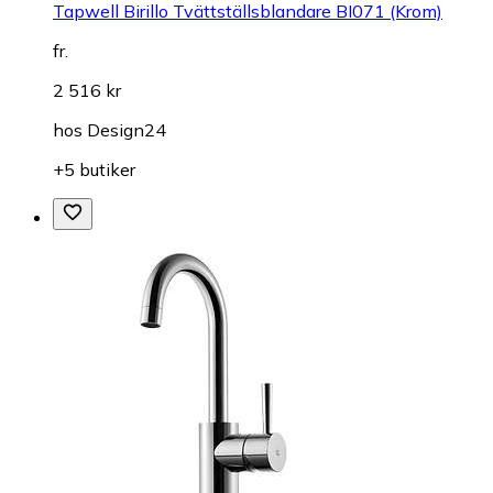
Tapwell Birillo Tvättställsblandare BI071 (Krom)
fr.
2 516 kr
hos
Design24
+5 butiker