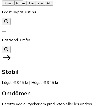
3 mån
6 mån
1 år
2 år
Allt
Lägst nypris just nu
—
Pristrend
3
mån
Stabil
Lägst
:
6 345 kr
|
Högst
:
6 345 kr
Omdömen
Berätta vad du tycker om produkten eller läs andras