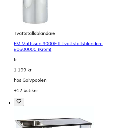
Tvättställsblandare
FM Mattsson 9000E II Tvättställsblandare
80600000 (Krom)
fr.
1 199 kr
hos
Golvpoolen
+12 butiker