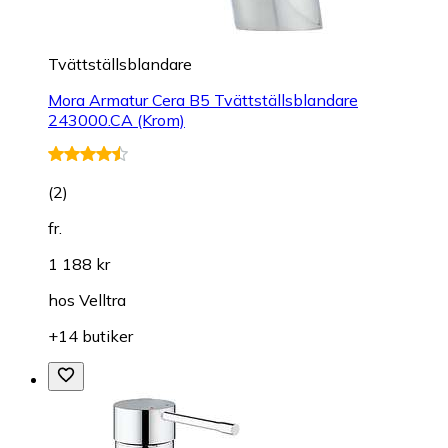
Tvättställsblandare
Mora Armatur Cera B5 Tvättställsblandare
243000.CA (Krom)
(
2
)
fr.
1 188 kr
hos
Velltra
+14 butiker