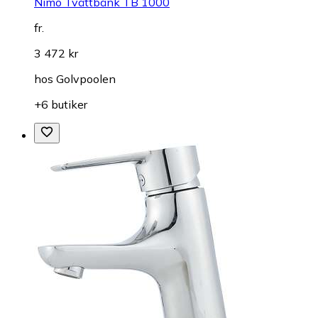
Nimo Tvättbänk TB 1000
fr.
3 472 kr
hos
Golvpoolen
+6 butiker