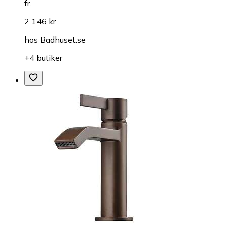
fr.
2 146 kr
hos
Badhuset.se
+4 butiker