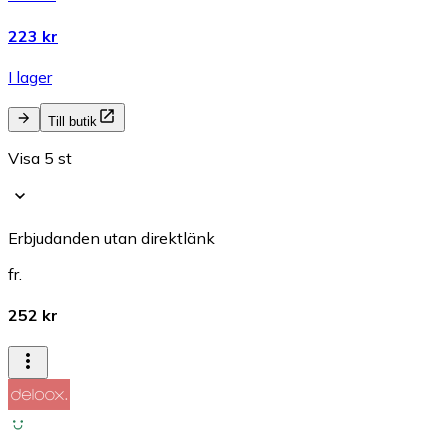
223 kr
I lager
Till butik
Visa 5 st
Erbjudanden utan direktlänk
fr.
252 kr