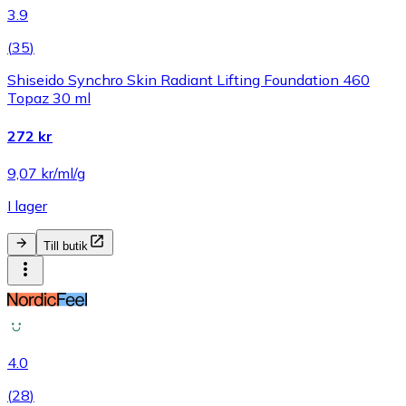
3.9
(
35
)
Shiseido Synchro Skin Radiant Lifting Foundation 460
Topaz 30 ml
272 kr
9,07 kr/ml/g
I lager
Till butik
4.0
(
28
)