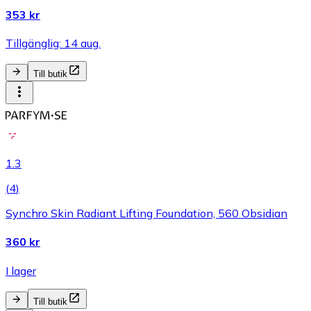
353 kr
Tillgänglig: 14 aug.
Till butik
1.3
(
4
)
Synchro Skin Radiant Lifting Foundation, 560 Obsidian
360 kr
I lager
Till butik