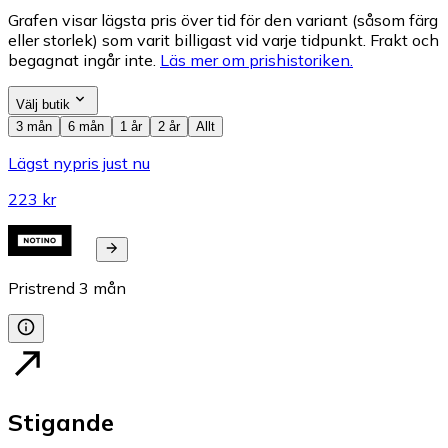
Grafen visar lägsta pris över tid för den variant (såsom färg
eller storlek) som varit billigast vid varje tidpunkt. Frakt och
begagnat ingår inte.
Läs mer om prishistoriken.
Välj butik
3 mån
6 mån
1 år
2 år
Allt
Lägst nypris just nu
223 kr
Pristrend
3
mån
Stigande