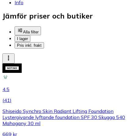
Info
Jämför priser och butiker
Alla filter
I lager
Pris inkl. frakt
4.5
(
41
)
Shiseido Synchro Skin Radiant Lifting Foundation
Lystergivande lyftande foundation SPF 30 Skugga 540
Mahogany 30 ml
669 kr