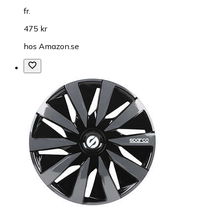
fr.
475 kr
hos
Amazon.se