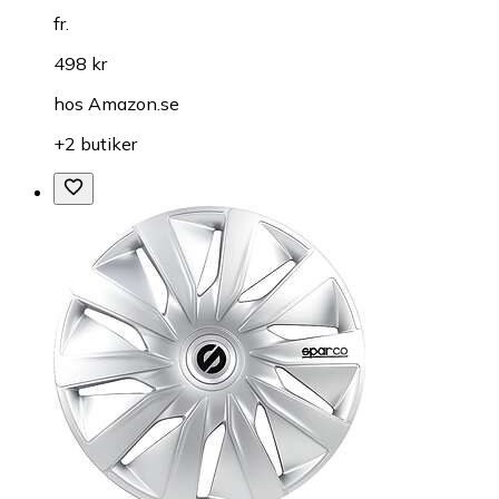
fr.
498 kr
hos
Amazon.se
+2 butiker