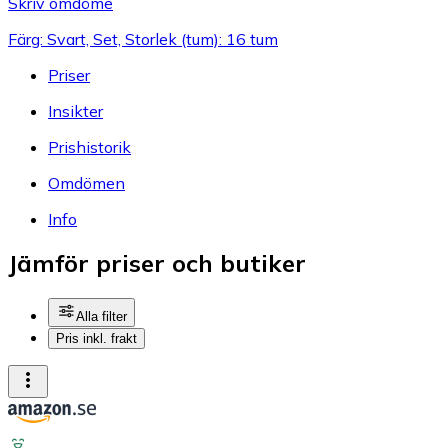
Skriv omdöme
Färg: Svart, Set, Storlek (tum): 16 tum
Priser
Insikter
Prishistorik
Omdömen
Info
Jämför priser och butiker
Alla filter
Pris inkl. frakt