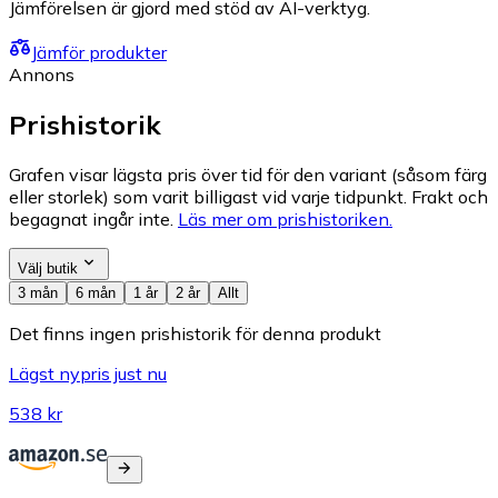
Jämförelsen är gjord med stöd av AI-verktyg.
Jämför produkter
Annons
Prishistorik
Grafen visar lägsta pris över tid för den variant (såsom färg
eller storlek) som varit billigast vid varje tidpunkt. Frakt och
begagnat ingår inte.
Läs mer om prishistoriken.
Välj butik
3 mån
6 mån
1 år
2 år
Allt
Det finns ingen prishistorik för denna produkt
Lägst nypris just nu
538 kr