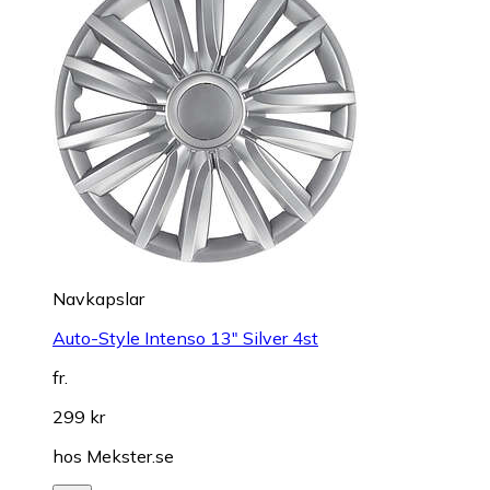
Navkapslar
Auto-Style Intenso 13" Silver 4st
fr.
299 kr
hos
Mekster.se