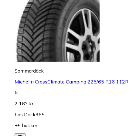
Sommardäck
Michelin CrossClimate Camping 225/65 R16 112R
fr.
2 163 kr
hos
Däck365
+5 butiker