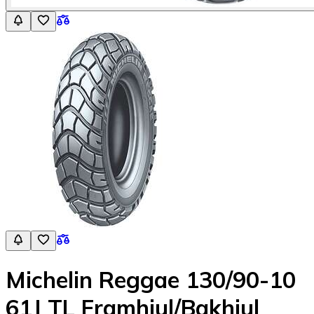
Michelin Reggae 130/90-10
61J TL Framhjul/Bakhjul