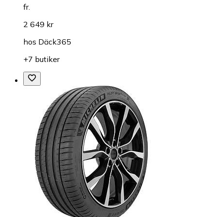
fr.
2 649 kr
hos
Däck365
+7 butiker