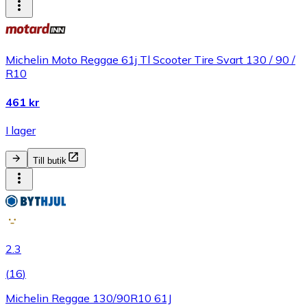
Michelin Moto Reggae 61j Tl Scooter Tire Svart 130 / 90 /
R10
461 kr
I lager
Till butik
2.3
(
16
)
Michelin Reggae 130/90R10 61J