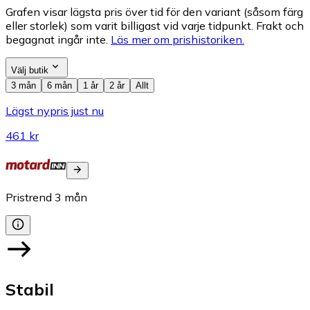
Grafen visar lägsta pris över tid för den variant (såsom färg
eller storlek) som varit billigast vid varje tidpunkt. Frakt och
begagnat ingår inte.
Läs mer om prishistoriken.
Välj butik
3 mån
6 mån
1 år
2 år
Allt
Lägst nypris just nu
461 kr
Pristrend
3
mån
Stabil