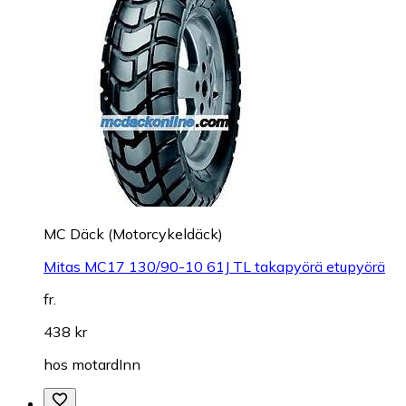
MC Däck (Motorcykeldäck)
Mitas MC17 130/90-10 61J TL takapyörä etupyörä
fr.
438 kr
hos
motardInn