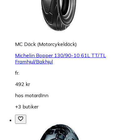
MC Däck (Motorcykeldäck)
Michelin Bopper 130/90-10 61L TT/TL
Framhjul/Bakhjul
fr.
492 kr
hos
motardInn
+3 butiker