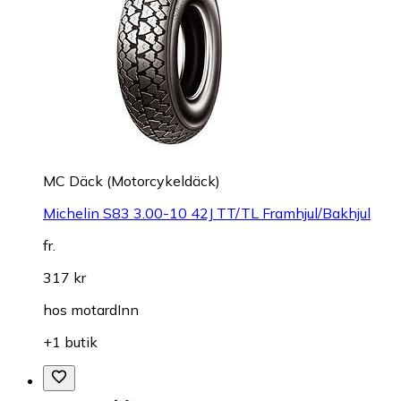
MC Däck (Motorcykeldäck)
Michelin S83 3.00-10 42J TT/TL Framhjul/Bakhjul
fr.
317 kr
hos
motardInn
+1 butik