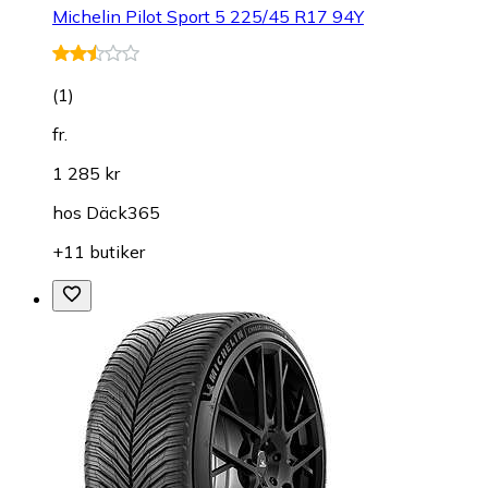
Michelin Pilot Sport 5 225/45 R17 94Y
(
1
)
fr.
1 285 kr
hos
Däck365
+11 butiker