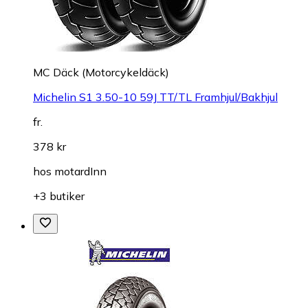
MC Däck (Motorcykeldäck)
Michelin S1 3.50-10 59J TT/TL Framhjul/Bakhjul
fr.
378 kr
hos
motardInn
+3 butiker