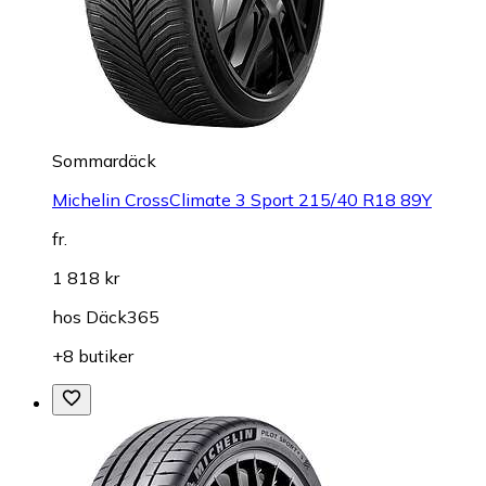
Sommardäck
Michelin CrossClimate 3 Sport 215/40 R18 89Y
fr.
1 818 kr
hos
Däck365
+8 butiker