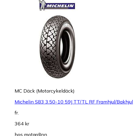
MC Däck (Motorcykeldäck)
Michelin S83 3.50-10 59J TT/TL RF Framhjul/Bakhjul
fr.
364 kr
hos
motardInn