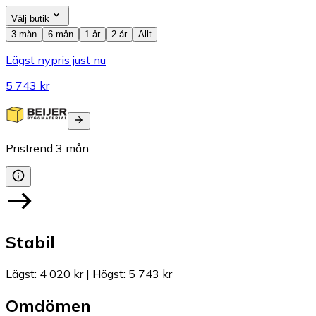
Välj butik
3 mån
6 mån
1 år
2 år
Allt
Lägst nypris just nu
5 743 kr
Pristrend
3
mån
Stabil
Lägst
:
4 020 kr
|
Högst
:
5 743 kr
Omdömen