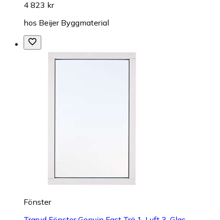
4 823 kr
hos
Beijer Byggmaterial
Fönster
Traryd Fönster Genuin Fast Trä 1-Luft 3-Glas