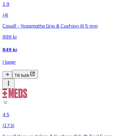
1.9
(
4
)
Casall - Yogamatta Grip & Cushion III 5 mm
999 kr
849 kr
I lager
Till butik
4.5
(
173
)