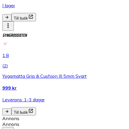
I lager
Till butik
1.8
(
2
)
Yogamatta Grip & Cushion III 5mm Svart
999 kr
Leverans: 1-3 dagar
Till butik
Annons
Annons