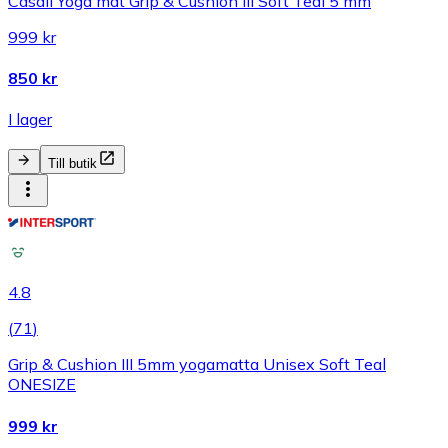
Casall Yoga mat Grip & Cushion III Soft Teal 5 mm
999 kr
850 kr
I lager
Till butik
4.8
(
71
)
Grip & Cushion III 5mm yogamatta Unisex Soft Teal
ONESIZE
999 kr