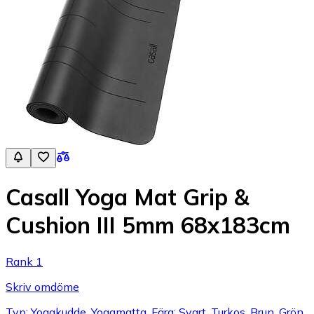
Casall Yoga Mat Grip &
Cushion III 5mm 68x183cm
Rank 1
Skriv omdöme
Typ: Yogakudde, Yogamatta, Färg: Svart, Turkos, Brun, Grön,