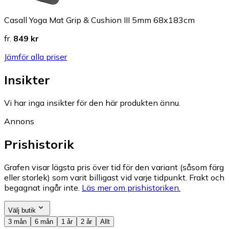
Casall Yoga Mat Grip & Cushion III 5mm 68x183cm
fr.
849 kr
Jämför alla priser
Insikter
Vi har inga insikter för den här produkten ännu.
Annons
Prishistorik
Grafen visar lägsta pris över tid för den variant (såsom färg
eller storlek) som varit billigast vid varje tidpunkt. Frakt och
begagnat ingår inte.
Läs mer om prishistoriken.
Välj butik
3 mån
6 mån
1 år
2 år
Allt