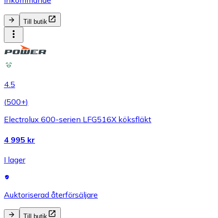
Inkommande
Till butik
4.5
(
500+
)
Electrolux 600-serien LFG516X köksfläkt
4 995 kr
I lager
Auktoriserad återförsäljare
Till butik