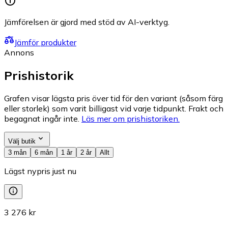
Jämförelsen är gjord med stöd av AI-verktyg.
Jämför produkter
Annons
Prishistorik
Grafen visar lägsta pris över tid för den variant (såsom färg
eller storlek) som varit billigast vid varje tidpunkt. Frakt och
begagnat ingår inte.
Läs mer om prishistoriken.
Välj butik
3 mån
6 mån
1 år
2 år
Allt
Lägst nypris just nu
3 276 kr