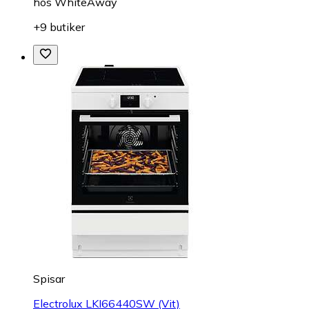
hos
WhiteAway
+9 butiker
Spisar
Electrolux LKI66440SW (Vit)