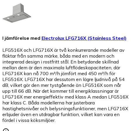
I jämförelse med
Electrolux LFG716X (Stainless Steel)
LFG516X och LFG716X är två konkurrerande modeller av
fläktar från samma märke, båda med en modern och
integrerad design i rostfritt stål. En betydande skillnad
mellan dem är den maximala luftflödeskapaciteten, där
LFG716X kan nå 700 m³/h jämfört med 450 m³/h för
LFG516X. LFG716X har dessutom en lägre ljudnivå på 54
dB, vilket gör den mer tystgående än LFG516X som når
upp till 66 dB. När det kommer till energiklassningar är
LFG716X mer energieffektiv med klass A medan LFG516X
har klass C. Båda modellerna har justerbara
hastighetsnivåer och belysningsfunktioner, men LFG716X
erbjuder även en utdragbar funktion, vilket kan vara en
fördel i vissa köksmiljöer.