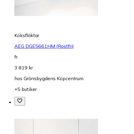
Köksfläktar
AEG DGE5661HM (Rostfri)
fr.
3 819 kr
hos
Gränsbygdens Köpcentrum
+5 butiker