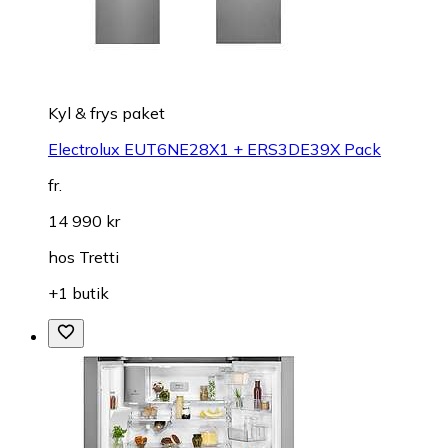
Kyl & frys paket
Electrolux EUT6NE28X1 + ERS3DE39X Pack
fr.
14 990 kr
hos
Tretti
+1 butik