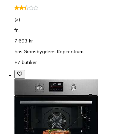
(
3
)
fr.
7 693 kr
hos
Gränsbygdens Köpcentrum
+7 butiker