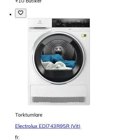
+10 butiker
Torktumlare
Electrolux EDI743R95R (Vit)
fr.