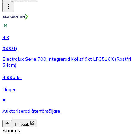
4.3
(
500+
)
Electrolux Serie 700 Integrerad Köksfläkt LFG516X (Rostfri
54cm)
4 995 kr
I lager
Auktoriserad återförsäljare
Till butik
Annons