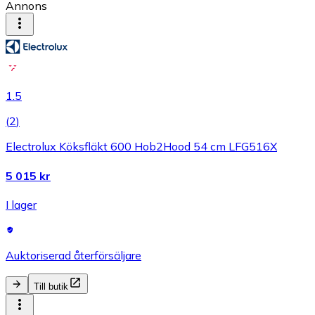
Annons
1.5
(
2
)
Electrolux Köksfläkt 600 Hob2Hood 54 cm LFG516X
5 015 kr
I lager
Auktoriserad återförsäljare
Till butik