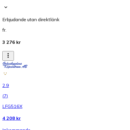
Erbjudande utan direktlänk
fr.
3 276 kr
2.9
(
7
)
LFG516X
4 208 kr