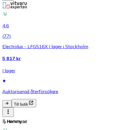
4.6
(
77
)
Electrolux - LFG516X | lager i Stockholm
5 817 kr
I lager
Auktoriserad återförsäljare
Till butik