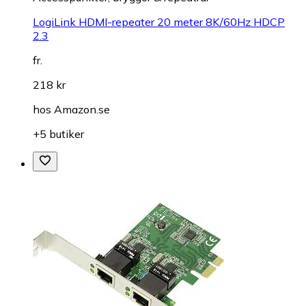
LogiLink HDMI-repeater 20 meter 8K/60Hz HDCP
2.3
fr.
218 kr
hos
Amazon.se
+5 butiker