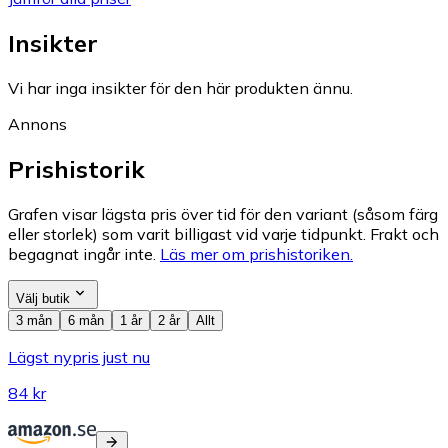
Insikter
Vi har inga insikter för den här produkten ännu.
Annons
Prishistorik
Grafen visar lägsta pris över tid för den variant (såsom färg
eller storlek) som varit billigast vid varje tidpunkt. Frakt och
begagnat ingår inte.
Läs mer om prishistoriken.
Välj butik
3 mån
6 mån
1 år
2 år
Allt
Lägst nypris just nu
84 kr