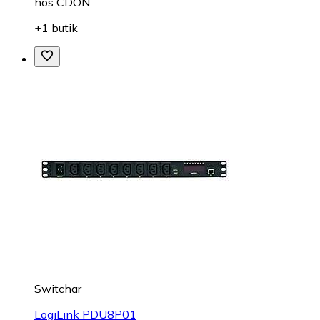
hos
CDON
+1 butik
Switchar
LogiLink PDU8P01