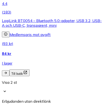
4.4
(
183
)
LogiLink BT0054 – Bluetooth 5.0-adapter, USB 3.2, USB-
A och USB-C, transparent, mini
Medlemspris mot avgift
(93 kr)
84 kr
I lager
Till butik
Visa 2 st
Erbjudanden utan direktlänk