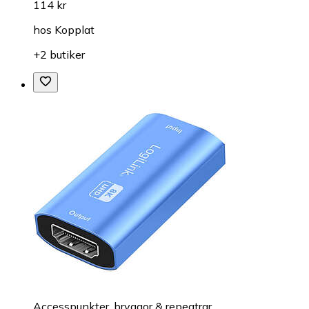
114 kr
hos
Kopplat
+2 butiker
Accesspunkter, bryggor & repeatrar