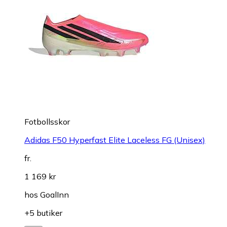
Fotbollsskor
Adidas F50 Hyperfast Elite Laceless FG (Unisex)
fr.
1 169 kr
hos
GoalInn
+5 butiker