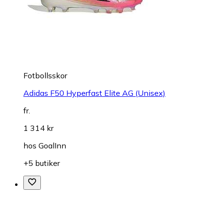
Fotbollsskor
Adidas F50 Hyperfast Elite AG (Unisex)
fr.
1 314 kr
hos
GoalInn
+5 butiker