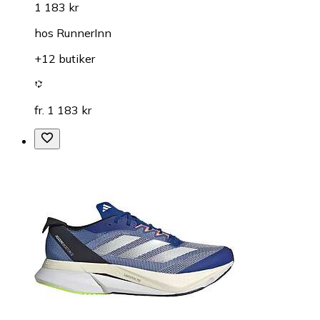
1 183 kr
hos
RunnerInn
+12 butiker
fr. 1 183 kr