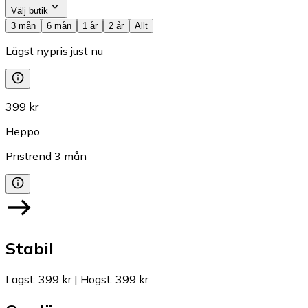
Välj butik
3 mån
6 mån
1 år
2 år
Allt
Lägst nypris just nu
399 kr
Heppo
Pristrend
3
mån
Stabil
Lägst
:
399 kr
|
Högst
:
399 kr