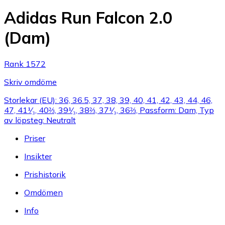
Adidas Run Falcon 2.0
(Dam)
Rank 1572
Skriv omdöme
Storlekar (EU): 36, 36.5, 37, 38, 39, 40, 41, 42, 43, 44, 46,
47, 41¹⁄₃, 40⅔, 39¹⁄₃, 38⅔, 37¹⁄₃, 36⅔, Passform: Dam, Typ
av löpsteg: Neutralt
Priser
Insikter
Prishistorik
Omdömen
Info