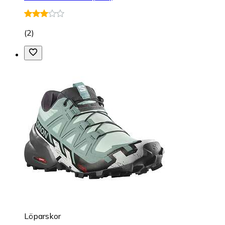
(
2
)
Löparskor