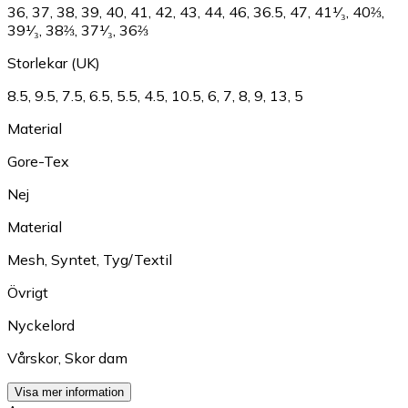
36
,
37
,
38
,
39
,
40
,
41
,
42
,
43
,
44
,
46
,
36.5
,
47
,
41¹⁄₃
,
40⅔
,
39¹⁄₃
,
38⅔
,
37¹⁄₃
,
36⅔
Storlekar (UK)
8.5
,
9.5
,
7.5
,
6.5
,
5.5
,
4.5
,
10.5
,
6
,
7
,
8
,
9
,
13
,
5
Material
Gore-Tex
Nej
Material
Mesh
,
Syntet
,
Tyg/Textil
Övrigt
Nyckelord
Vårskor
,
Skor dam
Visa mer information