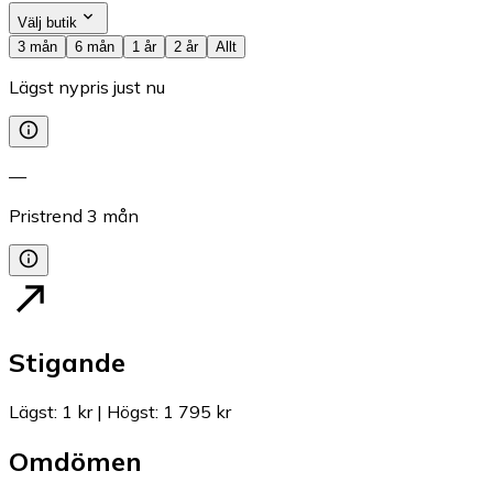
Välj butik
3 mån
6 mån
1 år
2 år
Allt
Lägst nypris just nu
—
Pristrend
3
mån
Stigande
Lägst
:
1 kr
|
Högst
:
1 795 kr
Omdömen