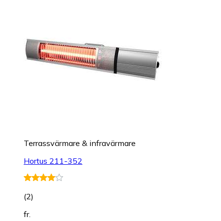
Terrassvärmare & infravärmare
Hortus 211-352
(
2
)
fr.