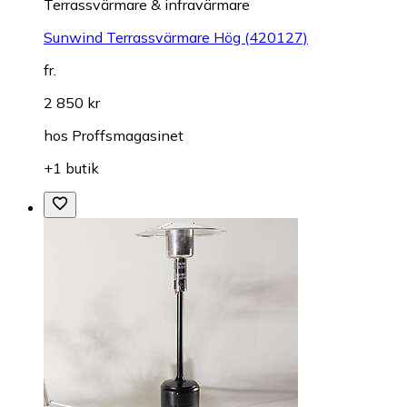
Terrassvärmare & infravärmare
Sunwind Terrassvärmare Hög (420127)
fr.
2 850 kr
hos
Proffsmagasinet
+1 butik