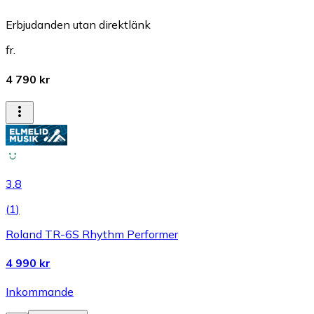
Erbjudanden utan direktlänk
fr.
4 790 kr
3.8
(
1
)
Roland TR-6S Rhythm Performer
4 990 kr
Inkommande