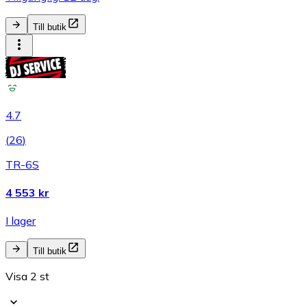
Till butik
4.7
(
26
)
TR-6S
4 553 kr
I lager
Till butik
Visa 2 st