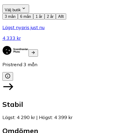
Välj butik
3 mån
6 mån
1 år
2 år
Allt
Lägst nypris just nu
4 333 kr
Pristrend
3
mån
Stabil
Lägst
:
4 290 kr
|
Högst
:
4 399 kr
Omdömen