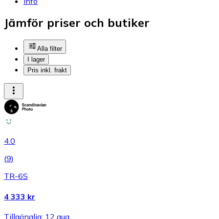
Info
Jämför priser och butiker
Alla filter
I lager
Pris inkl. frakt
4.0
(
9
)
TR-6S
4 333 kr
Tillgänglig: 12 aug.