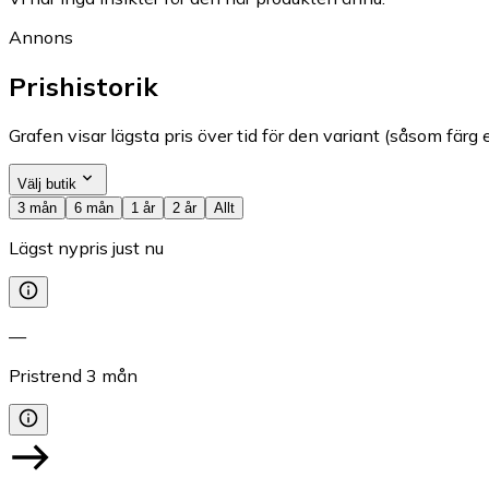
Annons
Prishistorik
Grafen visar lägsta pris över tid för den variant (såsom färg e
Välj butik
3 mån
6 mån
1 år
2 år
Allt
Lägst nypris just nu
—
Pristrend
3
mån