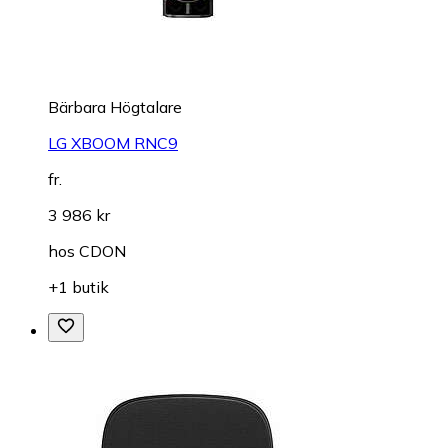
Bärbara Högtalare
LG XBOOM RNC9
fr.
3 986 kr
hos
CDON
+1 butik