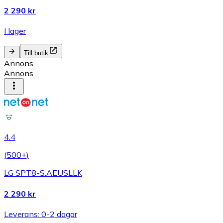
2 290 kr
I lager
Till butik
Annons
Annons
4.4
(
500+
)
LG SPT8-S.AEUSLLK
2 290 kr
Leverans: 0-2 dagar