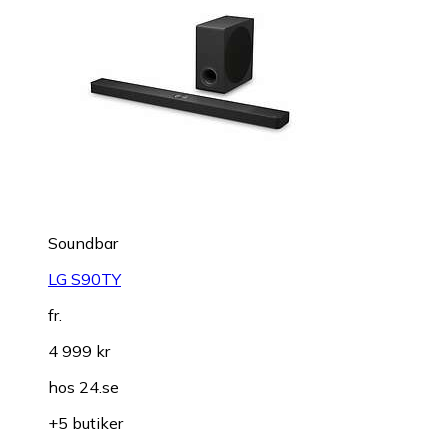
Soundbar
LG S90TY
fr.
4 999 kr
hos
24.se
+5 butiker