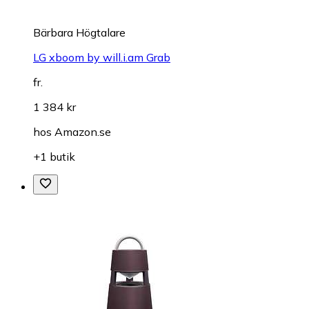
Bärbara Högtalare
LG xboom by will.i.am Grab
fr.
1 384 kr
hos
Amazon.se
+1 butik