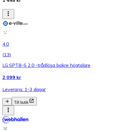
4.0
(
13
)
LG SPT8-S 2.0 -trådlösa bakre högtalare
2 099 kr
Leverans: 1-3 dagar
Till butik