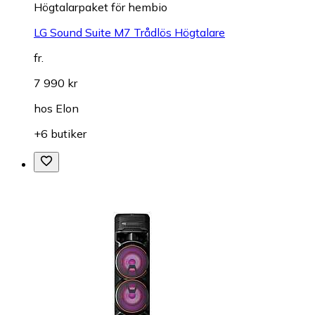
Högtalarpaket för hembio
LG Sound Suite M7 Trådlös Högtalare
fr.
7 990 kr
hos
Elon
+6 butiker