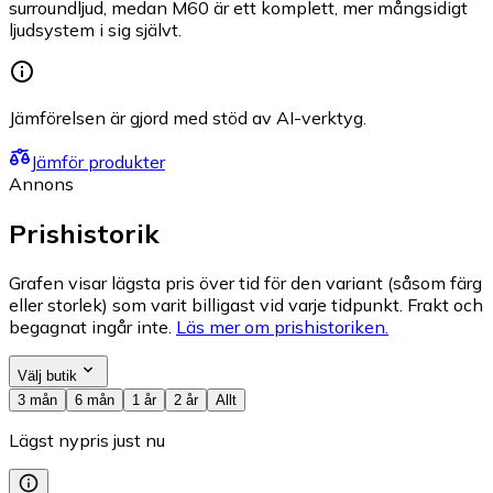
surroundljud, medan M60 är ett komplett, mer mångsidigt
ljudsystem i sig självt.
Jämförelsen är gjord med stöd av AI-verktyg.
Jämför produkter
Annons
Prishistorik
Grafen visar lägsta pris över tid för den variant (såsom färg
eller storlek) som varit billigast vid varje tidpunkt. Frakt och
begagnat ingår inte.
Läs mer om prishistoriken.
Välj butik
3 mån
6 mån
1 år
2 år
Allt
Lägst nypris just nu