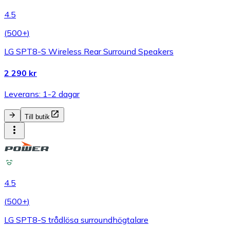
4.5
(
500+
)
LG SPT8-S Wireless Rear Surround Speakers
2 290 kr
Leverans: 1-2 dagar
Till butik
4.5
(
500+
)
LG SPT8-S trådlösa surroundhögtalare