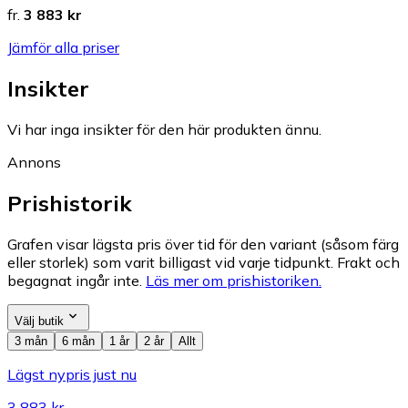
fr.
3 883 kr
Jämför alla priser
Insikter
Vi har inga insikter för den här produkten ännu.
Annons
Prishistorik
Grafen visar lägsta pris över tid för den variant (såsom färg
eller storlek) som varit billigast vid varje tidpunkt. Frakt och
begagnat ingår inte.
Läs mer om prishistoriken.
Välj butik
3 mån
6 mån
1 år
2 år
Allt
Lägst nypris just nu
3 883 kr