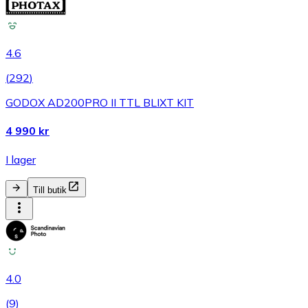
4.6
(
292
)
GODOX AD200PRO II TTL BLIXT KIT
4 990 kr
I lager
Till butik
4.0
(
9
)