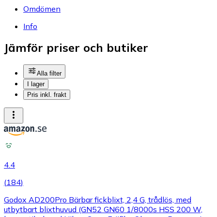
Omdömen
Info
Jämför priser och butiker
Alla filter
I lager
Pris inkl. frakt
4.4
(
184
)
Godox AD200Pro Bärbar fickblixt, 2,4 G, trådlös, med
utbytbart blixthuvud (GN52 GN60 1/8000s HSS 200 W,