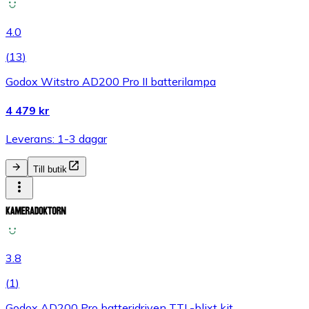
4.0
(
13
)
Godox Witstro AD200 Pro II batterilampa
4 479 kr
Leverans: 1-3 dagar
Till butik
3.8
(
1
)
Godox AD200 Pro batteridriven TTL-blixt kit