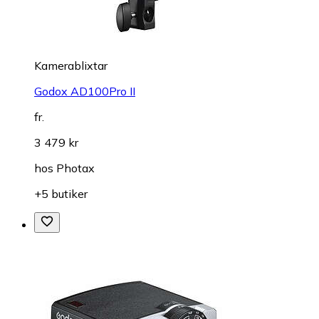
Kamerablixtar
Godox AD100Pro II
fr.
3 479 kr
hos
Photax
+5 butiker