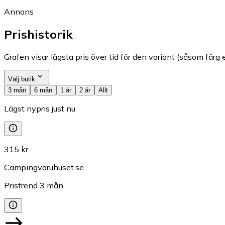
Annons
Prishistorik
Grafen visar lägsta pris över tid för den variant (såsom färg e
Välj butik
3 mån
6 mån
1 år
2 år
Allt
Lägst nypris just nu
315 kr
Campingvaruhuset.se
Pristrend
3
mån