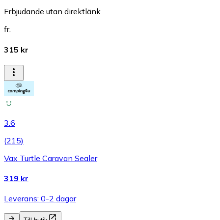
Erbjudande utan direktlänk
fr.
315 kr
3.6
(
215
)
Vax Turtle Caravan Sealer
319 kr
Leverans: 0-2 dagar