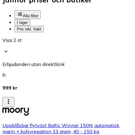
Alla filter
I lager
Pris inkl. frakt
Visa 2 st
Erbjudanden utan direktlänk
fr.
999 kr
Uppblåsbar flytväst Baltic Winner 150N, automatisk,
marin + kolsyrepatron 33 gram, 40 - 150 kg