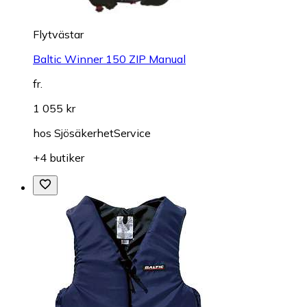
Flytvästar
Baltic Winner 150 ZIP Manual
fr.
1 055 kr
hos
SjösäkerhetService
+4 butiker