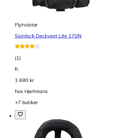
Flytvästar
Spinlock Deckvest Lite 170N
(
1
)
fr.
1 690 kr
hos
Hjertmans
+7 butiker