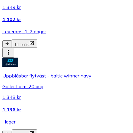
1 349 kr
1 102 kr
Leverans: 1-2 dagar
Till butik
Uppblåsbar flytväst - baltic winner navy
Gäller t.o.m. 20 aug.
1 348 kr
1 136 kr
I lager