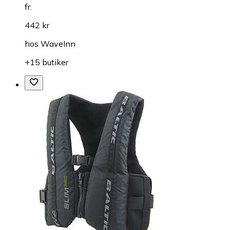
fr.
442 kr
hos
WaveInn
+15 butiker