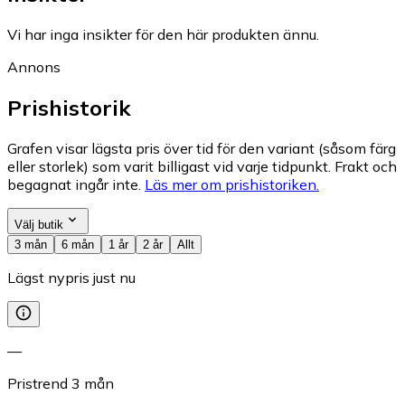
Vi har inga insikter för den här produkten ännu.
Annons
Prishistorik
Grafen visar lägsta pris över tid för den variant (såsom färg
eller storlek) som varit billigast vid varje tidpunkt. Frakt och
begagnat ingår inte.
Läs mer om prishistoriken.
Välj butik
3 mån
6 mån
1 år
2 år
Allt
Lägst nypris just nu
—
Pristrend
3
mån