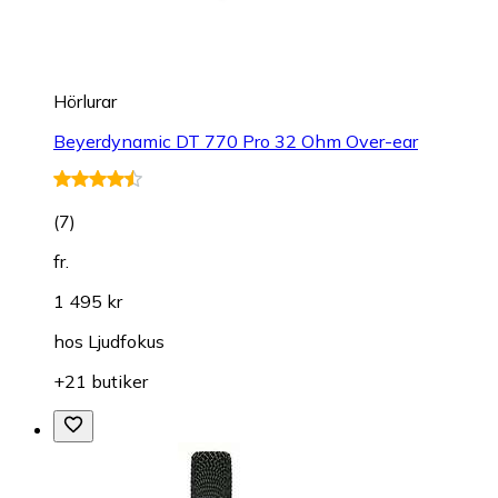
Hörlurar
Beyerdynamic DT 770 Pro 32 Ohm Over-ear
(
7
)
fr.
1 495 kr
hos
Ljudfokus
+21 butiker