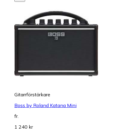
Gitarrförstärkare
Boss by Roland Katana Mini
fr.
1 240 kr