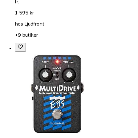
fr.
1 595 kr
hos
Ljudfront
+9 butiker