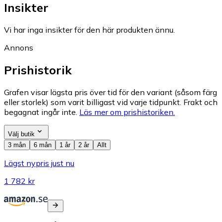
Insikter
Vi har inga insikter för den här produkten ännu.
Annons
Prishistorik
Grafen visar lägsta pris över tid för den variant (såsom färg
eller storlek) som varit billigast vid varje tidpunkt. Frakt och
begagnat ingår inte.
Läs mer om prishistoriken.
Välj butik
3 mån
6 mån
1 år
2 år
Allt
Lägst nypris just nu
1 782 kr