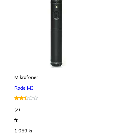
Mikrofoner
Røde M3
(
2
)
fr.
1 059 kr