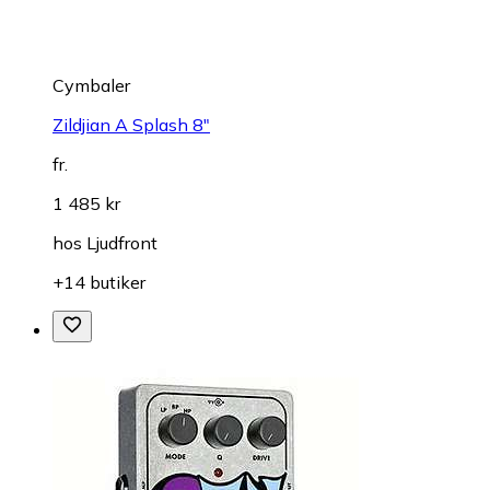
Cymbaler
Zildjian A Splash 8"
fr.
1 485 kr
hos
Ljudfront
+14 butiker