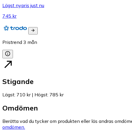
Lägst nypris just nu
745 kr
Pristrend
3
mån
Stigande
Lägst
:
710 kr
|
Högst
:
785 kr
Omdömen
Berätta vad du tycker om produkten eller läs andras omdöme
omdömen.