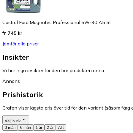
Castrol Ford Magnatec Professional 5W-30 A5 5l
fr.
745 kr
Jämför alla priser
Insikter
Vi har inga insikter för den här produkten ännu.
Annons
Prishistorik
Grafen visar lägsta pris över tid för den variant (såsom färg e
Välj butik
3 mån
6 mån
1 år
2 år
Allt