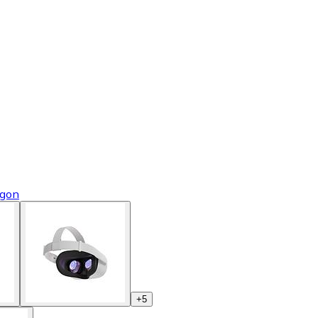
ögon
+
5