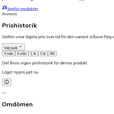
Jämför produkter
Annons
Prishistorik
Grafen visar lägsta pris över tid för den variant (såsom färg e
Välj butik
3 mån
6 mån
1 år
2 år
Allt
Det finns ingen prishistorik för denna produkt
Lägst nypris just nu
—
Omdömen