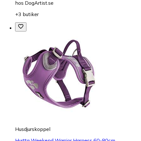
hos
DogArtist.se
+3 butiker
Husdjurskoppel
Hurtta Weekend Warrior Harness 60-80cm