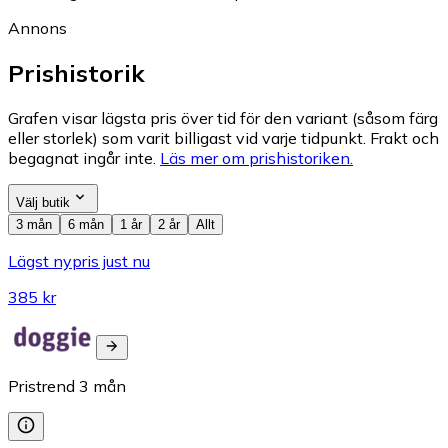
Annons
Prishistorik
Grafen visar lägsta pris över tid för den variant (såsom färg
eller storlek) som varit billigast vid varje tidpunkt. Frakt och
begagnat ingår inte.
Läs mer om prishistoriken.
Välj butik
3 mån
6 mån
1 år
2 år
Allt
Lägst nypris just nu
385 kr
Pristrend
3
mån