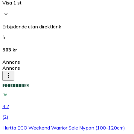
Visa 1 st
Erbjudande utan direktlänk
fr.
563 kr
Annons
Annons
4.2
(
2
)
Hurtta ECO Weekend Warrior Sele Nypon (100-120cm)