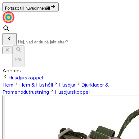
Fortsätt till huvudinnehåll
Sök
Annons
Husdjurskoppel
Hem
Hem & Hushåll
Husdjur
Djurkläder &
Promenadutrustning
Husdjurskoppel