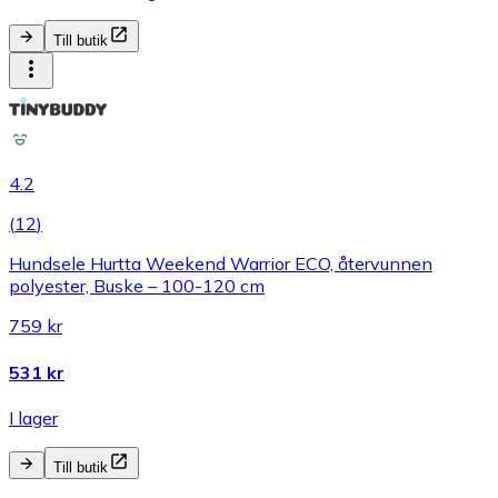
Till butik
4.2
(
12
)
Hundsele Hurtta Weekend Warrior ECO, återvunnen
polyester, Buske – 100-120 cm
759 kr
531 kr
I lager
Till butik