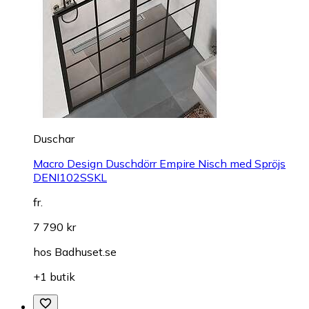
Duschar
Macro Design Duschdörr Empire Nisch med Spröjs
DENI102SSKL
fr.
7 790 kr
hos
Badhuset.se
+1 butik