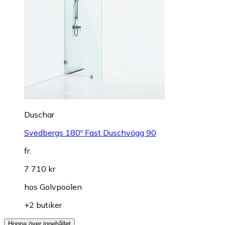
Duschar
Svedbergs 180º Fast Duschvägg 90
fr.
7 710 kr
hos
Golvpoolen
+2 butiker
Hoppa över innehållet