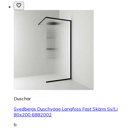
Duschar
Svedbergs Duschvägg Langfoss Fast Skärm Sv/Li
80x200 6882002
fr.