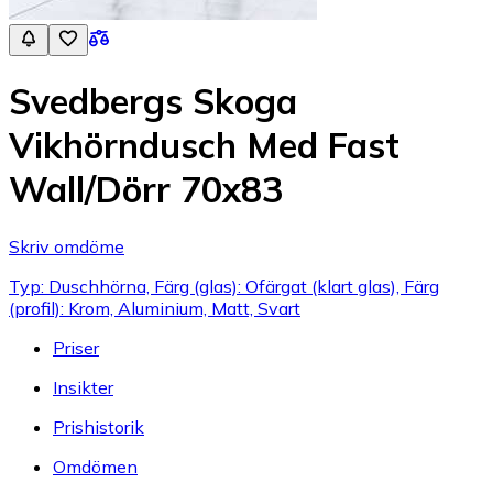
Svedbergs Skoga
Vikhörndusch Med Fast
Wall/Dörr 70x83
Skriv omdöme
Typ: Duschhörna, Färg (glas): Ofärgat (klart glas), Färg
(profil): Krom, Aluminium, Matt, Svart
Priser
Insikter
Prishistorik
Omdömen