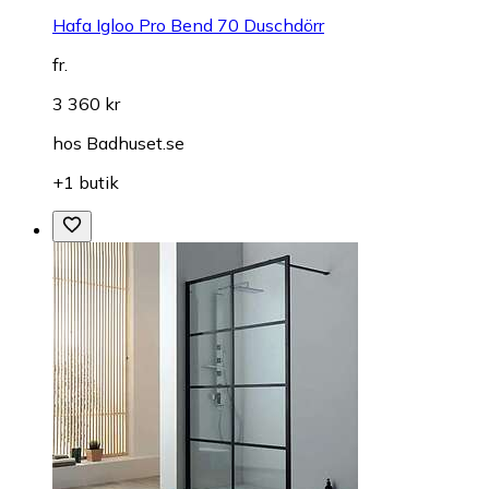
Hafa Igloo Pro Bend 70 Duschdörr
fr.
3 360 kr
hos
Badhuset.se
+1 butik