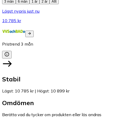
3 mån
6 mån
1 år
2 år
Allt
Lägst nypris just nu
10 785 kr
Pristrend
3
mån
Stabil
Lägst
:
10 785 kr
|
Högst
:
10 899 kr
Omdömen
Berätta vad du tycker om produkten eller läs andras