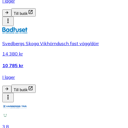
I lager
Till butik
Svedbergs Skoga Vikhörndusch fast vägg/dörr
14 380 kr
10 785 kr
I lager
Till butik
3.8