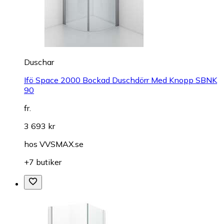
Duschar
Ifö Space 2000 Bockad Duschdörr Med Knopp SBNK
90
fr.
3 693 kr
hos
VVSMAX.se
+7 butiker