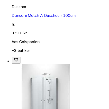
Duschar
Dansani Match A Duschdörr 100cm
fr.
3 510 kr
hos
Golvpoolen
+3 butiker