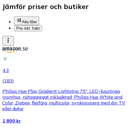
Jämför priser och butiker
Alla filter
Pris inkl. frakt
4.3
(
183
)
Philips Hue Play Gradient Lightstrip 75": LED-ljusslinga
inomhus, nätaggregat inkluderad, Philips Hue White and
Color, Zigbee, flerfärg, multicolor, synkronisera med din TV
eller dator
1 800 kr