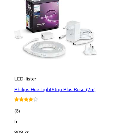
LED-lister
Philips Hue LightStrip Plus Base (2m)
(
6
)
fr.
909 kr