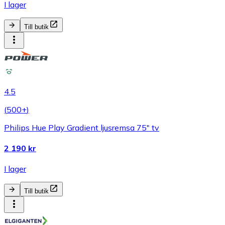
I lager
Till butik
4.5
(
500+
)
Philips Hue Play Gradient ljusremsa 75" tv
2 190 kr
I lager
Till butik