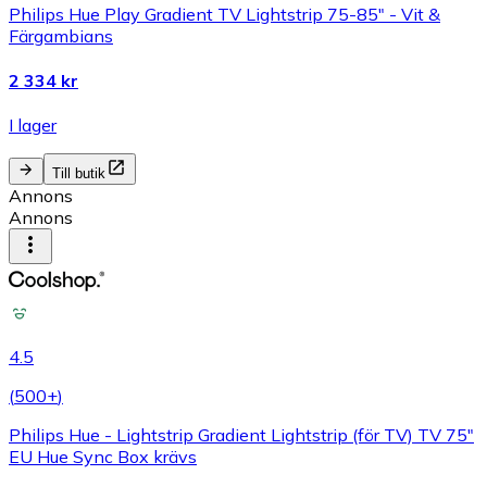
Philips Hue Play Gradient TV Lightstrip 75-85" - Vit &
Färgambians
2 334 kr
I lager
Till butik
Annons
Annons
4.5
(
500+
)
Philips Hue - Lightstrip Gradient Lightstrip (för TV) TV 75"
EU Hue Sync Box krävs