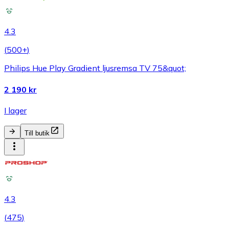
4.3
(
500+
)
Philips Hue Play Gradient ljusremsa TV 75&quot;
2 190 kr
I lager
Till butik
4.3
(
475
)