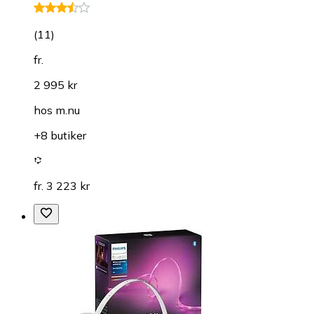
(
11
)
fr.
2 995 kr
hos
m.nu
+8 butiker
fr. 3 223 kr