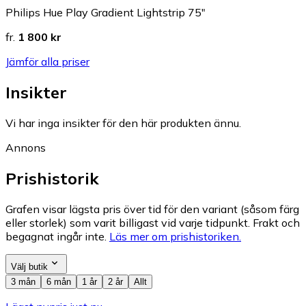
Philips Hue Play Gradient Lightstrip 75"
fr.
1 800 kr
Jämför alla priser
Insikter
Vi har inga insikter för den här produkten ännu.
Annons
Prishistorik
Grafen visar lägsta pris över tid för den variant (såsom färg
eller storlek) som varit billigast vid varje tidpunkt. Frakt och
begagnat ingår inte.
Läs mer om prishistoriken.
Välj butik
3 mån
6 mån
1 år
2 år
Allt