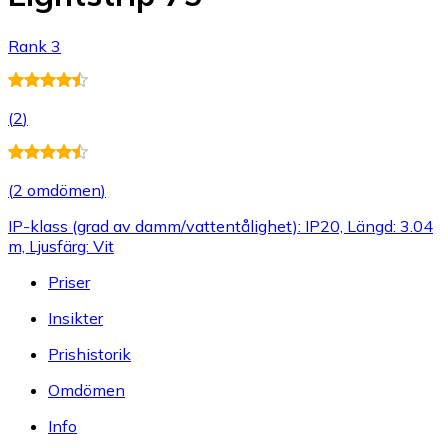
Rank 3
(
2
)
(
2 omdömen
)
IP-klass (grad av damm/vattentålighet): IP20, Längd: 3.04
m, Ljusfärg: Vit
Priser
Insikter
Prishistorik
Omdömen
Info