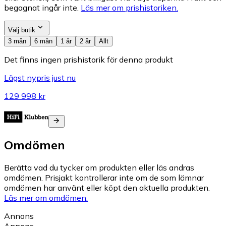
begagnat ingår inte.
Läs mer om prishistoriken.
Välj butik
3 mån
6 mån
1 år
2 år
Allt
Det finns ingen prishistorik för denna produkt
Lägst nypris just nu
129 998 kr
Omdömen
Berätta vad du tycker om produkten eller läs andras
omdömen. Prisjakt kontrollerar inte om de som lämnar
omdömen har använt eller köpt den aktuella produkten.
Läs mer om omdömen.
Annons