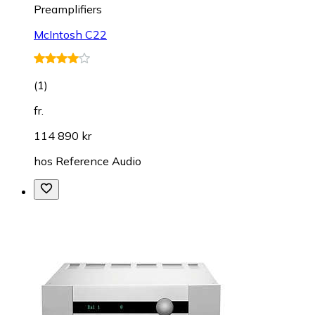
Preamplifiers
McIntosh C22
(
1
)
fr.
114 890 kr
hos
Reference Audio