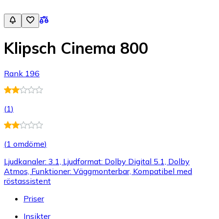
Klipsch Cinema 800
Rank 196
(
1
)
(
1 omdöme
)
Ljudkanaler: 3.1, Ljudformat: Dolby Digital 5.1, Dolby
Atmos, Funktioner: Väggmonterbar, Kompatibel med
röstassistent
Priser
Insikter