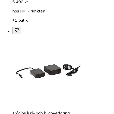
5 490 kr
hos
HiFi-Punkten
+1 butik
Trådlös ljud- och bildöverföring