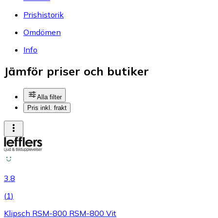
Prishistorik
Omdömen
Info
Jämför priser och butiker
Alla filter
Pris inkl. frakt
3.8
(
1
)
Klipsch RSM-800 RSM-800 Vit