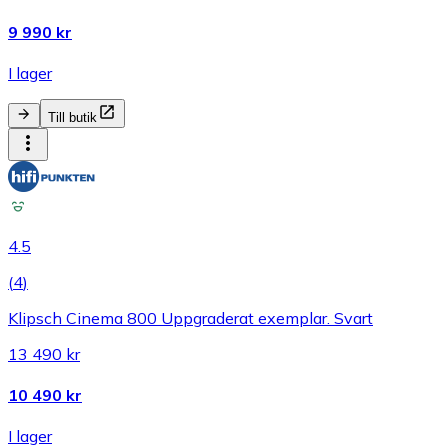
9 990 kr
I lager
Till butik
4.5
(
4
)
Klipsch Cinema 800 Uppgraderat exemplar. Svart
13 490 kr
10 490 kr
I lager