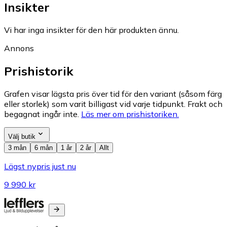
Insikter
Vi har inga insikter för den här produkten ännu.
Annons
Prishistorik
Grafen visar lägsta pris över tid för den variant (såsom färg
eller storlek) som varit billigast vid varje tidpunkt. Frakt och
begagnat ingår inte.
Läs mer om prishistoriken.
Välj butik
3 mån
6 mån
1 år
2 år
Allt
Lägst nypris just nu
9 990 kr