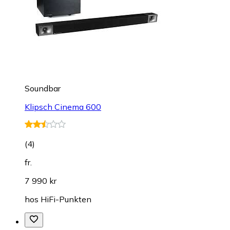
Soundbar
Klipsch Cinema 600
(
4
)
fr.
7 990 kr
hos
HiFi-Punkten