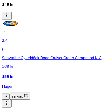
149 kr
2.4
(
3
)
Schwalbe Cykeldäck Road Cruiser Green Compound K-G
169 kr
159 kr
I lager
Till butik