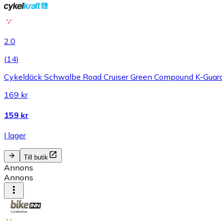
2.0
(
14
)
Cykeldäck Schwalbe Road Cruiser Green Compound K-Guar
169 kr
159 kr
I lager
Till butik
Annons
Annons