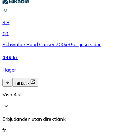
3.8
(
2
)
Schwalbe Road Cruiser 700x35c Ljusa sidor
149 kr
I lager
Till butik
Visa 4 st
Erbjudanden utan direktlänk
fr.