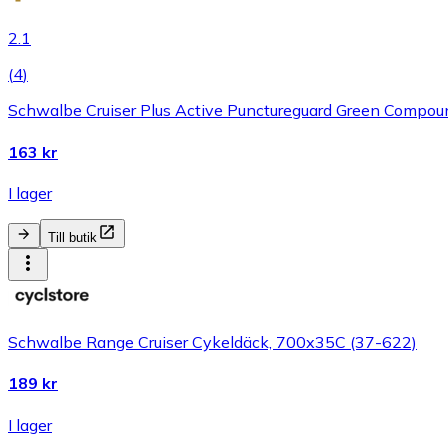
2.1
(
4
)
Schwalbe Cruiser Plus Active Punctureguard Green Compoun
163 kr
I lager
Till butik
Schwalbe Range Cruiser Cykeldäck, 700x35C (37-622)
189 kr
I lager